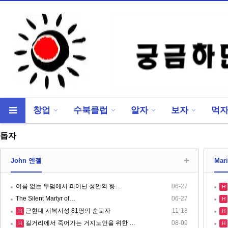
창업
수북클럽
알자
보자
먹
류
하위분류
돕자
John 엔젤
Mar
이름 없는 무덤에서 피어난 성인의 향…
06-27
H
The Silent Martyr of…
06-27
H
근현대 시복시성 81명의 순교자
11-18
H
H
길거리에서 죽어가는 거지노인을 위한 …
08-09
H
H