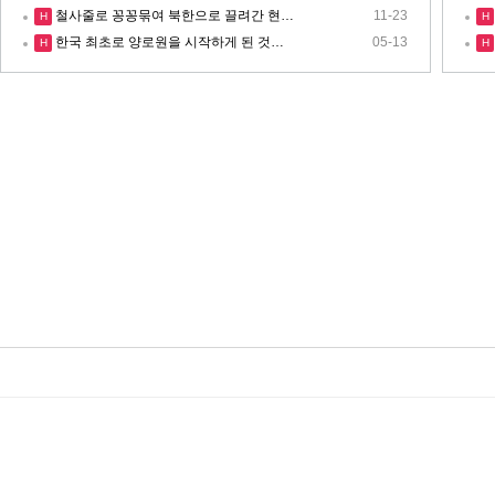
철사줄로 꽁꽁묶여 북한으로 끌려간 현…
11-23
H
H
한국 최초로 양로원을 시작하게 된 것…
05-13
H
H