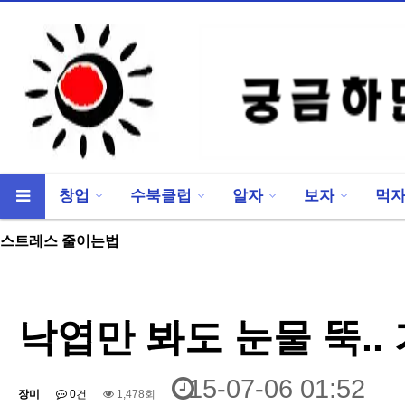
창업
수북클럽
알자
보자
먹
류
하위분류
스트레스 줄이는법
낙엽만 봐도 눈물 뚝..
15-07-06 01:52
장미
0건
1,478회