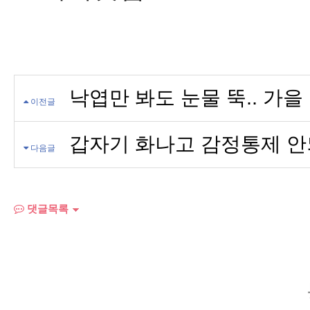
낙엽만 봐도 눈물 뚝.. 가
이전글
갑자기 화나고 감정통제 안
다음글
댓글목록