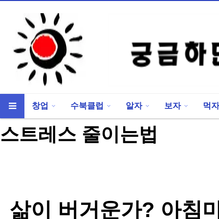
창업
수북클럽
알자
보자
먹
류
하위분류
스트레스 줄이는법
삶이 버거운가? 아침마