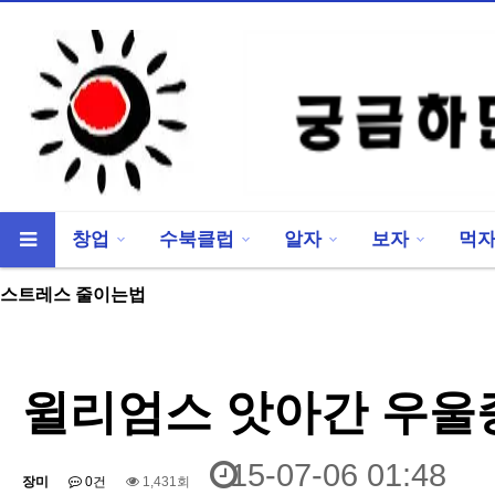
창업
수북클럽
알자
보자
먹
류
하위분류
스트레스 줄이는법
윌리엄스 앗아간 우울
15-07-06 01:48
장미
0건
1,431회