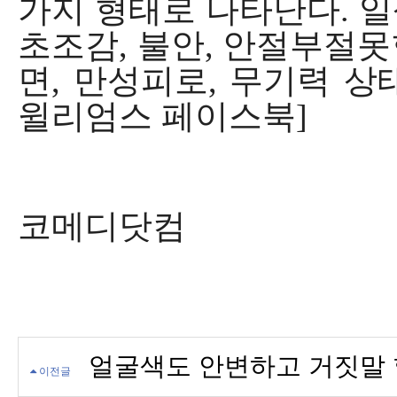
가지 형태로 나타난다. 
초조감, 불안, 안절부절못
면, 만성피로, 무기력 상
윌리엄스 페이스북]
코메디닷컴
얼굴색도 안변하고 거짓말 
이전글