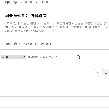
장미
15-07-05 04:59
1038
뇌를 움직이는 마음의 힘
1차 대전이 막 끝난 런던, 거리는 아직 어수선하지만 시민들은 오랜만에 전쟁 공포
밝은 빛이 감돌고 길모퉁이엔 악대의 취주, 하늘엔 오랜만에 오색 풍선이 뜨는 그 순간, "Li
지니아 울프의 단편 < 댈러웨이 부인 >…
장미
15-07-05 03:48
1081
다음
맨끝
1