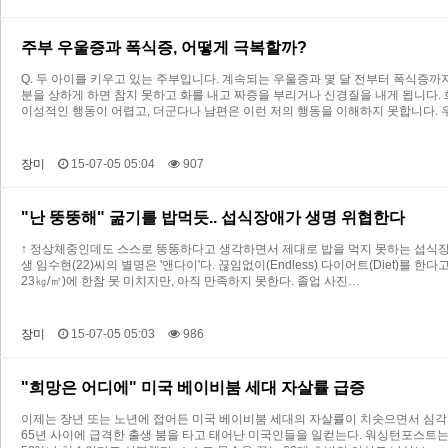
주부 우울증과 폭식증, 어떻게 극복할까?
Q. 두 아이를 키우고 있는 주부입니다. 계속되는 우울증과 몇 달 전부터 폭식증까
분을 상하게 하면 참지 못하고 화를 내고 짜증을 부리거나 신경질을 내게 됩니다
이성적인 행동이 어렵고, 더군다나 남편은 이런 저의 행동을 이해하지 못합니다. 
장미
15-07-05 05:04
907
"난 뚱뚱해" 굶기를 밥먹듯.. 섭식장애가 생명 위협한다
↑ 정상체중인데도 스스로 뚱뚱하다고 생각하면서 제대로 밥을 먹지 못하는 섭식장애
생 임수현(22)씨의 별명은 '앤다이'다. 끊임없이(Endless) 다이어트(Diet)를 
23㎏/㎡)에 한참 못 미치지만, 아직 만족하지 못한다. 졸업 사진…
장미
15-07-05 05:03
986
"희망은 어디에" 미국 베이비붐 세대 자살률 급증
이제는 장년 또는 노년에 접어든 미국 베이비붐 세대의 자살률이 치솟으면서 심각한 
65년 사이에 급격한 출생 붐을 타고 태어난 미국인들을 일컫는다. 워싱턴포스트는 