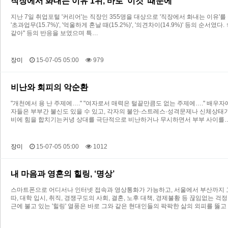
직장에서 화내는 이유 1위, 바로 ‘이것’ 때문에
지난 7일 취업포털 '커리어'는 직장인 355명을 대상으로 '직장에서 화내는 이유'를 
'초과업무(15.7%)', '억울하게 혼날 때(15.2%)', '의견차이(14.9%)' 등의
같아" 등의 반응을 보였으며 특…
장미
15-07-05 05:00
979
비난와 회피의 악순환
"개천에서 용 난 주제에…." "여자로서 매력은 털끝만큼도 없는 주제에…." 배우
자들은 부부간 불신도 있을 수 있고, 각자의 불안·스트레스·성격문제나 신체상태가 
비에 힘을 합치기는커녕 상대를 극단적으로 비난하거나 무시하면서 부부 사이를
장미
15-07-05 05:00
1012
내 마음과 영혼의 힐링, ‘명상’
스마트폰으로 어디서나 인터넷 접속과 영상통화가 가능하고, 서울에서 부산까지 고
따, 대학 입시, 취직, 경쟁구도의 사회, 결혼, 노후 대책, 경제불황 등 끊임없는 
근에 불고 있는 '힐링' 열풍은 바로 그와 같은 현대인들의 팍팍한 삶의 외피를 뚫고