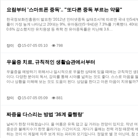
요람부터 '스마트폰 중독'.. "또다른 중독 부르는 약물"
한국정보화진흥원이 발표한 '2012년 인터넷중독 실태조사'에 따르면 국내 만5세부터
률이 가장 높게 나타났고 20대는 9%, 유아동(만5~9세)은 7.3%를 기록했다. 
0.6% 감소했지만 유치원생 등 취학 전 유아중독률은 지난해 3.6…
장미
15-07-05 05:10
798
우울증 치료, 규칙적인 생활습관에서부터
우울증을 예방하기 위해서나 일시적으로 우울한 상태에 있을 때에는 규칙적인 생활습
이다. 다양한 분야의 독서, 강의를 통해 시야를 넓히는 것도 좋다. 스스로 마음을
이나 상황을 이해해 보는 것도 도움이 된다. 상담을 한다고 아픈 마음이 치유될까?
장미
15-07-05 05:09
881
짜증을 다스리는 방법 ‘36계 줄행랑’
날씨가 한창 더워졌습니다. 올 여름은 유독 덥고 길 거라는 전망이 있지요. 작년 여
중순은 불쾌지수가 한껏 올라가는 기간이지요. 게다가 올해는 전력 걱정 때문에 에
하는 것이 이 계절에 자주 보게 되는 파리와 모기입니다. 정말로 별 것 아닌데, 참