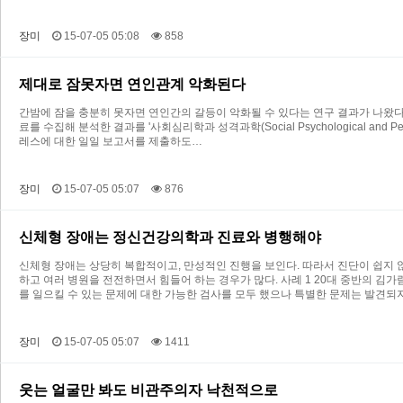
장미
15-07-05 05:08
858
제대로 잠못자면 연인관계 악화된다
간밤에 잠을 충분히 못자면 연인간의 갈등이 악화될 수 있다는 연구 결과가 나왔다. 미국
료를 수집해 분석한 결과를 '사회심리학과 성격과학(Social Psychological an
레스에 대한 일일 보고서를 제출하도…
장미
15-07-05 05:07
876
신체형 장애는 정신건강의학과 진료와 병행해야
신체형 장애는 상당히 복합적이고, 만성적인 진행을 보인다. 따라서 진단이 쉽지 
하고 여러 병원을 전전하면서 힘들어 하는 경우가 많다. 사례 1 20대 중반의 김
를 일으킬 수 있는 문제에 대한 가능한 검사를 모두 했으나 특별한 문제는 발견되
장미
15-07-05 05:07
1411
웃는 얼굴만 봐도 비관주의자 낙천적으로