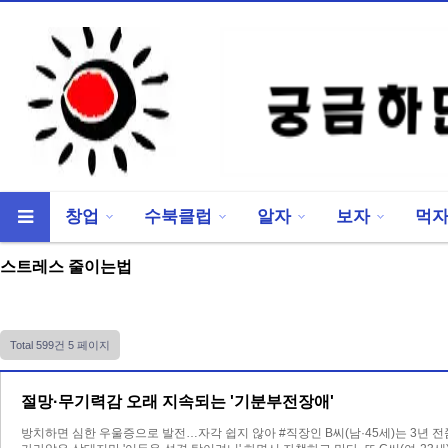
창업
수북클럽
알자
보자
먹
류
하위분류
스트레스 줄이는법
Total 599건
5 페이지
절망·무기력감 오래 지속되는 '기분부전장애'
방치하면 심한 우울증으로 발전…자각 쉽지 않아 #직장인 B씨(남·45세)는 3년