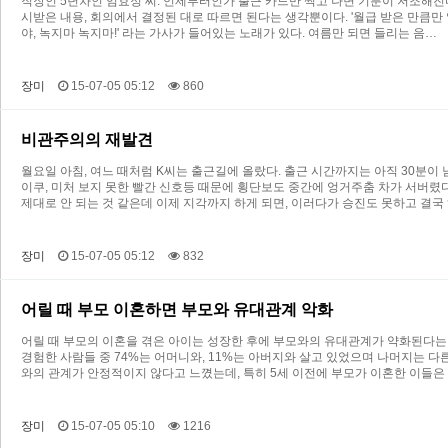
직장인 5년차인 임효정 씨. 언제부터인가 출근 카드만 찍고 나면 기분이 저조해진
시받은 내용, 회의에서 결정된 대로 따르면 된다는 생각뿐이다. '월급 받은 만큼만 
야, 녹지마 녹지마!' 라는 가사가 들어있는 노래가 있다. 여름만 되면 들리는 음…
장미
15-07-05 05:12
860
비관주의의 재발견
월요일 아침, 여느 때처럼 K씨는 출근길에 올랐다. 출근 시간까지는 아직 30분이 
이쿠, 미처 보지 못한 빨간 신호등 때문에 횡단보도 중간에 엉거주춤 차가 서버렸다.
제대로 안 되는 것 같은데 이제 지각까지 하게 되면, 이러다가 승진도 못하고 결국
장미
15-07-05 05:12
832
어릴 때 부모 이혼하면 부모와 유대관계 악화
어릴 때 부모의 이혼을 겪은 아이는 성장한 후에 부모와의 유대관계가 약화된다는 
경험한 사람들 중 74%는 어머니와, 11%는 아버지와 살고 있었으며 나머지는 
와의 관계가 안정적이지 않다고 느꼈는데, 특히 5세 이전에 부모가 이혼한 이들은
장미
15-07-05 05:10
1216