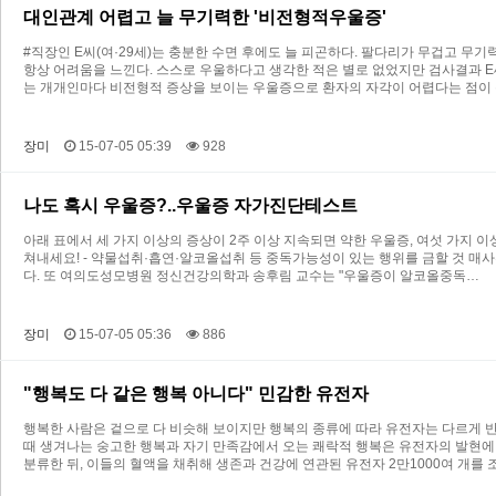
대인관계 어렵고 늘 무기력한 '비전형적우울증'
#직장인 E씨(여·29세)는 충분한 수면 후에도 늘 피곤하다. 팔다리가 무겁고 무
항상 어려움을 느낀다. 스스로 우울하다고 생각한 적은 별로 없었지만 검사결과 
는 개개인마다 비전형적 증상을 보이는 우울증으로 환자의 자각이 어렵다는 점이
장미
15-07-05 05:39
928
나도 혹시 우울증?..우울증 자가진단테스트
아래 표에서 세 가지 이상의 증상이 2주 이상 지속되면 약한 우울증, 여섯 가지 이
쳐내세요! - 약물섭취·흡연·알코올섭취 등 중독가능성이 있는 행위를 금할 것 매
다. 또 여의도성모병원 정신건강의학과 송후림 교수는 "우울증이 알코올중독…
장미
15-07-05 05:36
886
"행복도 다 같은 행복 아니다" 민감한 유전자
행복한 사람은 겉으로 다 비슷해 보이지만 행복의 종류에 따라 유전자는 다르게 
때 생겨나는 숭고한 행복과 자기 만족감에서 오는 쾌락적 행복은 유전자의 발현에 
분류한 뒤, 이들의 혈액을 채취해 생존과 건강에 연관된 유전자 2만1000여 개를 