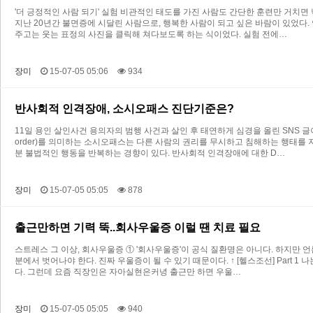
'더 긍정적인 사람 되기' 실험 비관적인 태도를 가진 사람도 간단한 훈련만 거치면
지난 20년간 불면증에 시달린 사람으로, 행복한 사람이 되고 싶은 바람이 있었다. 
주고는 웃는 표정의 사진을 클릭해 쳐다보도록 하는 식이었다. 실험 전에…
장미
15-07-05 05:06
934
반사회적 인격장애, 소시오패스 진단기준은?
11일 용인 살인사건 용의자의 범행 사건과 살인 후 태연하게 심경을 올린 SNS 글이 온
order)를 의미하는 소시오패스는 다른 사람의 권리를 무시하고 침해하는 행태를
분 불법적인 행동을 반복하는 경향이 있다. 반사회적 인격장애에 대한 D…
장미
15-07-05 05:05
878
출근만하면 기력 뚝..회사우울증 이럴 땐 치료 필요
스트레스 그 이상, 회사우울증 ① '회사우울증'이 공식 질환명은 아니다. 하지만 
분에서 벗어나야 한다. 진짜 우울증이 될 수 있기 때문이다. ↑ [헬스조선] Part
다. 그런데 요즘 직장인은 자아실현은커녕 출근만 하면 우울…
장미
15-07-05 05:05
940