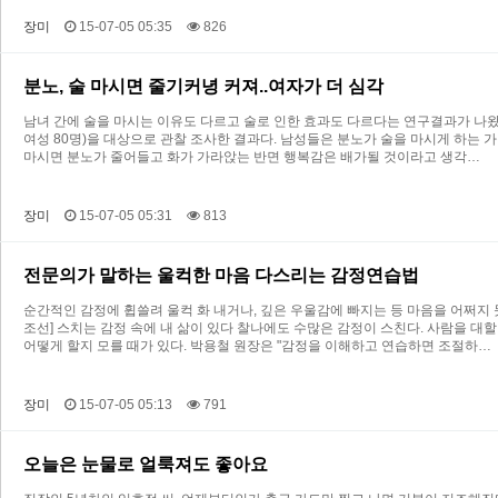
장미
15-07-05 05:35
826
분노, 술 마시면 줄기커녕 커져..여자가 더 심각
남녀 간에 술을 마시는 이유도 다르고 술로 인한 효과도 다르다는 연구결과가 나왔다.
여성 80명)을 대상으로 관찰 조사한 결과다. 남성들은 분노가 술을 마시게 하는 
마시면 분노가 줄어들고 화가 가라앉는 반면 행복감은 배가될 것이라고 생각…
장미
15-07-05 05:31
813
전문의가 말하는 울컥한 마음 다스리는 감정연습법
순간적인 감정에 휩쓸려 울컥 화 내거나, 깊은 우울감에 빠지는 등 마음을 어쩌지 
조선] 스치는 감정 속에 내 삶이 있다 찰나에도 수많은 감정이 스친다. 사람을 대
어떻게 할지 모를 때가 있다. 박용철 원장은 "감정을 이해하고 연습하면 조절하…
장미
15-07-05 05:13
791
오늘은 눈물로 얼룩져도 좋아요