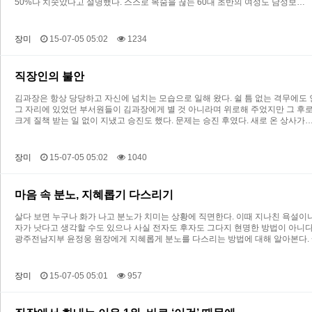
50%나 치솟았다고 설명했다. 스스로 목숨을 끊는 60대 초반의 여성도 남성보…
장미
15-07-05 05:02
1234
직장인의 불안
김과장은 항상 당당하고 자신에 넘치는 모습으로 일해 왔다. 쉴 틈 없는 격무에도
그 자리에 있었던 부서원들이 김과장에게 별 것 아니라며 위로해 주었지만 그 후로
크게 질책 받는 일 없이 지냈고 승진도 했다. 문제는 승진 후였다. 새로 온 상사가
장미
15-07-05 05:02
1040
마음 속 분노, 지혜롭기 다스리기
살다 보면 누구나 화가 나고 분노가 치미는 상황에 직면한다. 이때 지나친 욕설이
자가 낫다고 생각할 수도 있으나 사실 전자도 후자도 그다지 현명한 방법이 아니
광주전남지부 윤정웅 원장에게 지혜롭게 분노를 다스리는 방법에 대해 알아본다. ◆
장미
15-07-05 05:01
957