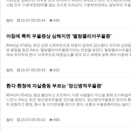
가라앉은 상태지만 '어두운 성격 탓이려니' 하면서 자책하고 만다. 또 C씨(여·2
사람 모두 '기분부전장애'를 앓는 것으로 드러났다. 기분부전장애는 일반적인 우
장미
15-07-05 05:44
946
아침에 특히 우울증상 심해지면 '멜랑콜리아우울증'
#A씨(남·37세)는 최근 심한 식욕부진으로 체중이 급격히 감소했다. 의지와 상관
로 병원을 찾은 A씨는 '멜랑콜리아우울증'이라는 판정을 받았다. 멜랑콜리아우울
계속 유지하게 된다. 식욕부진과 체중감소를 겪게 되고 새벽에 일찍 깨며 아침에
장미
15-07-05 05:43
932
환각·환청에 자살충동 부르는 '정신병적우울증'
#D씨(여·20세)는 항상 불안하고 초조하다. 다른 사람들이 자신을 향해 손가락
느낀다. D씨는 최근 '정신병적우울증' 진단을 받았다. 정신병적우울증은 망각과
히 경험하고 환청, 환시 등 지각장애를 겪기도 한다. 보통의 우울증환자와는 달리
장미
15-07-05 05:42
890