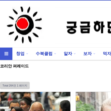
창업
수북클럽
알자
보자
먹
류
하위분류
코리안 퍼레이드
Total 264건
1 페이지