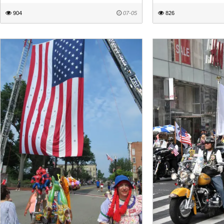
904
07-05
826