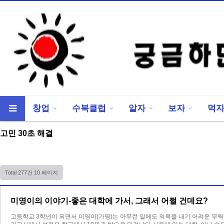
창업
수북클럽
알자
보자
먹
류
하위분류
고민 30초 해결
Total 277건
10 페이지
미영이의 이야기-좋은 대학에 가서, 그래서 어쩔 건데요?
고등학교 3학년이 되면서 미영이(가명)는 아무런 일에도 의욕을 내기 어려운 무력