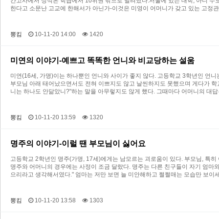
간고사에서 성적은 학급에서 10위권 밖으로 밀려났다.서울에 있는 대학, 아니 수
한다고 소문난 고교에 한해서가 아닌가-이것은 미영이 어머니가 갖고 있는 고정관
뽕킴
10-11-20 14:00
1420
미연의 이야기-예쁘고 똑똑한 언니와 비교당하는 설움
미연(16세, 가명)이는 하나뿐인 언니와 사이가 좋지 않다. 고등학교 3학년인 
부모님 아래 태어났으면서도 전혀 이쁘지도 않고 날씬하지도 못했으며 게다가 학교
니는 하나도 안닮았니?"하는 말을 아무렇지도 않게 했다. 그때마다 어머니의 대답은
뽕킴
10-11-20 13:59
1320
명주의 이야기-이럴 땐 부모님이 싫어요
고등학교 2학년인 명주(가명, 17세)에게는 남모르는 괴로움이 있다. 부모님, 
명주와 어머니의 경우에는 사정이 조금 달랐다. 명주는 다른 친구들이 자기 엄마
으리라고 생각해서였다." 엄마는 저만 보면 늘 미안해하고 쩔쩔매는 모습만 보이세
뽕킴
10-11-20 13:58
1303