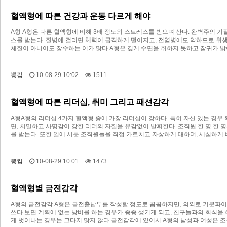
혈액형에 따른 건강과 운동 다르게 해야
A형 A형은 다른 혈액형에 비해 3배 정도의 스트레스를 받으며 산다. 완벽주의 
스를 받는다. 질병에 걸리면 체력이 급격하게 떨어지고, 전염병에도 약하므로 위생
체질이 아니어도 장수하는 이가 많다.A형은 깊게 수면을 취하지 못하고 잠귀가 밝아
뽕킴
10-08-29 10:02
1511
혈액형에 따른 리더십, 취미 그리고 패션감각
A형A형의 리더십 4가지 혈액형 중에 가장 리더십이 강하다. 특히 자신 있는 경우
면, 치밀하고 사명감이 강한 리더의 자질을 유감없이 발휘한다. 조직원 한 명 한
를 받는다. 또한 일에 서툰 조직원들을 직접 가르치고 자상하게 대하며, 세심하
뽕킴
10-08-29 10:01
1473
혈액형별 금전감각
A형의 금전감각 A형은 금전출납부를 작성할 정도로 꼼꼼하지만, 의외로 기분파이기
쓰다 보면 계획에 없는 낭비를 하는 경우가 종종 생기게 되고, 친구들과의 회식을
게 벗어나는 경우는 그다지 많지 않다.금전감각에 있어서 A형의 남성과 여성은 조