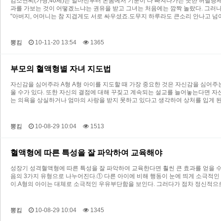
김소연씨(가명,40세)는 얼마전부터 온몸에서 기분이 다 빠져나가는 듯한 허탈증
과를 가보는 것이 어떻겠느냐는 권유을 받고 그녀는 처음에는 깜짝 놀랐다. 그러나
"아버지, 어머니는 참 지겹게도 서로 싸우셨죠.도무지 하루라도 큰소리 안나고 넘
뽕킴
10-11-20 13:54
1365
부모의 혈액형별 자녀 지도법
자신감을 심어주라 A형 A형 아이를 지도할 때 가장 중요한 것은 자신감을 심어주
울 수가 있다. 또한 자신의 결점에 대해 꾸짖고 계속되는 설교를 늘어놓는다면 자신
는 의욕을 상실하거나 엄마의 사랑을 받지 못하고 있다고 생각하여 상처를 입게 된
뽕킴
10-08-29 10:04
1513
혈액형에 따른 특성을 잘 파악하여 교육해야
성장기 성격혈액형에 따른 특성을 잘 파악하여 교육한다면 훨씬 큰 효과를 얻을 수 
음의 3가지 유형으로 나누어진다.① 다른 아이에 비해 행동이 눈에 띄게 소극적인
이.A형의 아이는 대체로 소극적인 우유부단함을 보인다. 그러다가 점차 정신적
뽕킴
10-08-29 10:04
1345