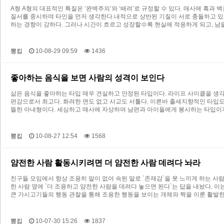
A형 A형의 대표적인 특질은 ‘완벽주의’와 ‘배려’로 규정할 수 있다. 매사에 
질서를 중시하며 타인을 먼저 생각한다.내적으로 상반된 기질이 서로 충돌하고 있
하는 경향이 강하다. 그러나 시간이 흐르고 성장할수록 현실에 적응하게 되고, 남
뽕킴
10-08-29 09:59
1436
좋아하는 음식을 보면 사람의 성격이 보인다
삶은 음식을 좋아하는 타입 매우 견실하고 안정된 타입이다. 라이프 사이클을 생
편감으로서 최고다. 화려한 면도 없고 사교도 서툴다. 이른바 출세지향적인 타입
뜰한 아내형이다. 세심하고 매사에 자상하여 남편과 아이들에게 봉사하는 타입이
뽕킴
10-08-27 12:54
1568
얌전한 사람 활동시키려면 더 얌전한 사람 데려다 놔라
친구들 모임에서 항상 조용히 말이 없어 속된 말로 `존재감`을 못 느끼게 하는 사람
한 사람 옆에 `더 조용하고 얌전한 사람을 데려다 놓으면 된다`는 답을 내놨다. 
큰 가시고기들의 행동 관찰을 통해 조용한 행동을 보이는 개체와 짝을 이룬 활발한
뽕킴
10-07-30 15:26
1837