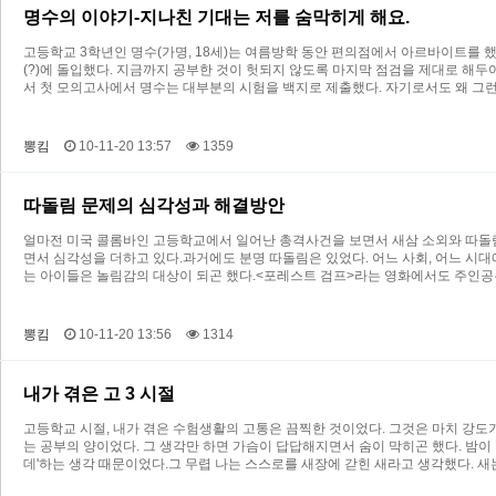
명수의 이야기-지나친 기대는 저를 숨막히게 해요.
고등학교 3학년인 명수(가명, 18세)는 여름방학 동안 편의점에서 아르바이트를
(?)에 돌입했다. 지금까지 공부한 것이 헛되지 않도록 마지막 점검을 제대로 해두
서 첫 모의고사에서 명수는 대부분의 시험을 백지로 제출했다. 자기로서도 왜 그런
뽕킴
10-11-20 13:57
1359
따돌림 문제의 심각성과 해결방안
얼마전 미국 콜롬바인 고등학교에서 일어난 총격사건을 보면서 새삼 소외와 따돌
면서 심각성을 더하고 있다.과거에도 분명 따돌림은 있었다. 어느 사회, 어느 시
는 아이들은 놀림감의 대상이 되곤 했다.<포레스트 검프>라는 영화에서도 주인공
뽕킴
10-11-20 13:56
1314
내가 겪은 고 3 시절
고등학교 시절, 내가 겪은 수험생활의 고통은 끔찍한 것이었다. 그것은 마치 강도가
는 공부의 양이었다. 그 생각만 하면 가슴이 답답해지면서 숨이 막히곤 했다. 밤이
데'하는 생각 때문이었다.그 무렵 나는 스스로를 새장에 갇힌 새라고 생각했다. 새