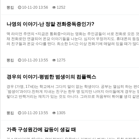
뽕킴
10-11-20 13:56
1252
나영의 이야기-난 정말 전화중독증인가?
맥 라이언 주연의 <지금은 통화중>이라는 영화는 주인공들이 서로 전화로 모든 것
채 전화로만 연결되어 온갖 이야기들을 나눈다. 심지어 우정까지도. 휴대폰의 등장
려 친구들과 온갖 수다를 떤다. 최소한 1시간 이상 전화기에 매달려 있을 때가 많다
뽕킴
10-11-20 13:55
1275
경우의 이야기-평범한 범생이의 컴플렉스
경우 (가명, 17세)는 학교에서 그다지 말이 없는 학생이다. 공부는 열심히 하는
`범생이'과이다.친하게 지내는 친구는 한두 명 있지만 나머지 아이들에게 경우는 
렇다고 반짝거리는 재치가 있는 것도 아니다. 그러므로 처음부터 튀어볼 생각 같은
뽕킴
10-11-20 13:55
1305
가족 구성원간에 갈등이 생길 때