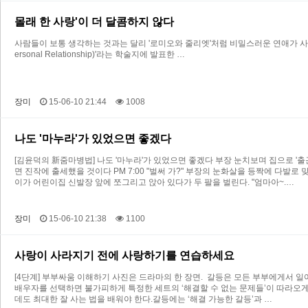
몰래 한 사랑'이 더 달콤하지 않다
사람들이 보통 생각하는 것과는 달리 '로미오와 줄리엣'처럼 비밀스러운 연애가 사
ersonal Relationship)'라는 학술지에 발표한 …
장미
15-06-10 21:44
1008
나도 '마누라'가 있었으면 좋겠다
[김윤덕의 新줌마병법] 나도 '마누라'가 있었으면 좋겠다 부장 눈치보며 집으로 '
면 진작에 출세했을 것이다 PM 7:00 "벌써 가?" 부장의 눈화살을 등짝에 다발
이가 어린이집 신발장 앞에 쪼그리고 앉아 있다가 두 팔을 벌린다. "엄마아~.…
장미
15-06-10 21:38
1100
사랑이 사라지기 전에 사랑하기를 연습하세요
[4단계] 부부싸움 이해하기 사진은 드라마의 한 장면. 갈등은 모든 부부에게서 일
배우자를 선택하면 불가피하게 특정한 세트의 ‘해결할 수 없는 문제들’이 따라오게
데도 최대한 잘 사는 법을 배워야 한다.갈등에는 ‘해결 가능한 갈등’과 …