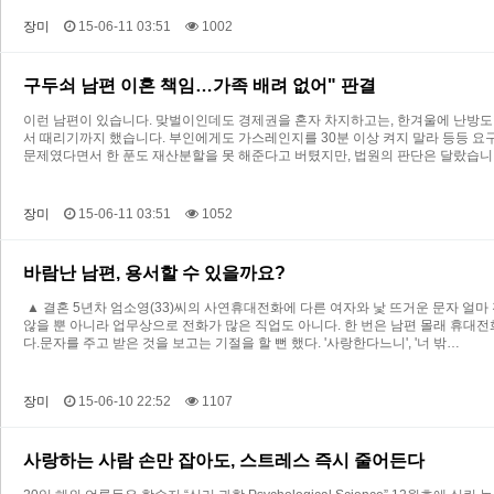
장미
15-06-11 03:51
1002
구두쇠 남편 이혼 책임…가족 배려 없어" 판결
이런 남편이 있습니다. 맞벌이인데도 경제권을 혼자 차지하고는, 한겨울에 난방도 
서 때리기까지 했습니다. 부인에게도 가스레인지를 30분 이상 켜지 말라 등등 요
문제였다면서 한 푼도 재산분할을 못 해준다고 버텼지만, 법원의 판단은 달랐습니
장미
15-06-11 03:51
1052
바람난 남편, 용서할 수 있을까요?
▲ 결혼 5년차 엄소영(33)씨의 사연휴대전화에 다른 여자와 낯 뜨거운 문자 얼마
않을 뿐 아니라 업무상으로 전화가 많은 직업도 아니다. 한 번은 남편 몰래 휴대전
다.문자를 주고 받은 것을 보고는 기절을 할 뻔 했다. '사랑한다느니', '너 밖…
장미
15-06-10 22:52
1107
사랑하는 사람 손만 잡아도, 스트레스 즉시 줄어든다