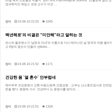
20일 해외 언론들은 학술지 “심리 과학 Psychological Science” 1
경과학자인 제임스 코앤 교수가 이끈 …
장미
15-06-10 22:20
1045
백년해로'의 비결은 "미안해"라고 말하는 것
퍼시와 플로렌스가 '남편과 아내'의 이름으로 다시 태어나던 날 영국의 여왕 엘리자베
고 9명의 증손이 만들어 낸&nbs…
장미
15-06-10 21:52
1171
건강한 몸 `열 혼수` 안부럽네
예비부부 건강증명서 교환 바람신랑측 간염성병…신부는 난소풍진검사로 안전임신 준비
문을 했다. 병원에 가서 `건강하다`는 증명서를 받아오…
장미
15-06-10 21:51
1328