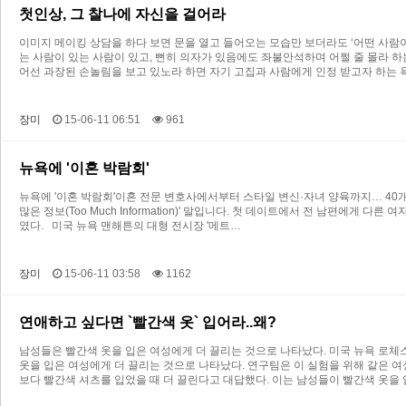
첫인상, 그 찰나에 자신을 걸어라
이미지 메이킹 상담을 하다 보면 문을 열고 들어오는 모습만 보더라도 ‘어떤 사
는 사람이 있는 사람이 있고, 뻔히 의자가 있음에도 좌불안석하며 어쩔 줄 몰라 하
어선 과장된 손놀림을 보고 있노라 하면 자기 고집과 사람에게 인정 받고자 하는
장미
15-06-11 06:51
961
뉴욕에 '이혼 박람회'
뉴욕에 '이혼 박람회'이혼 전문 변호사에서부터 스타일 변신·자녀 양육까지… 40개 
많은 정보(Too Much Information)' 말입니다. 첫 데이트에서 전 남편에게
였다. 미국 뉴욕 맨해튼의 대형 전시장 '메트…
장미
15-06-11 03:58
1162
연애하고 싶다면 `빨간색 옷` 입어라..왜?
남성들은 빨간색 옷을 입은 여성에게 더 끌리는 것으로 나타났다. 미국 뉴욕 로체
옷을 입은 여성에게 더 끌리는 것으로 나타났다. 연구팀은 이 실험을 위해 같은 
보다 빨간색 셔츠를 입었을 때 더 끌린다고 대답했다. 이는 남성들이 빨간색 옷을 