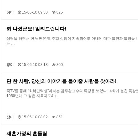
장미
15-06-10 09:50
825
화 나셨군요! 알려드립니다!
상담을 하면서 한 남편은 몇 주째 상담이 지속되어도 아내에 대한 불만과 불평을 내
는 …
장미
15-06-10 08:18
800
단 한 사람, 당신의 이야기를 들어줄 사람을 찾아라!
쿡TV를 통해 "회복단력성"이라는 김주환교수의 특강을 보았다. 4회에 걸친 특
1950년대 그 섬은 지옥과도&n…
장미
15-06-10 08:02
851
재혼가정의 흔들림