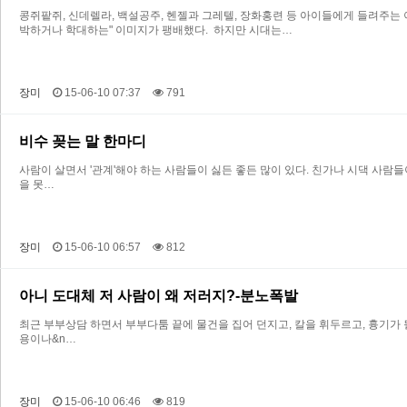
콩쥐팥쥐, 신데렐라, 백설공주, 헨젤과 그레텔, 장화홍련 등 아이들에게 들려주는
박하거나 학대하는" 이미지가 팽배했다. 하지만 시대는…
장미
15-06-10 07:37
791
비수 꽂는 말 한마디
사람이 살면서 '관계'해야 하는 사람들이 싫든 좋든 많이 있다. 친가나 시댁 사람들
을 못…
장미
15-06-10 06:57
812
아니 도대체 저 사람이 왜 저러지?-분노폭발
최근 부부상담 하면서 부부다툼 끝에 물건을 집어 던지고, 칼을 휘두르고, 흉기가
용이나&n…
장미
15-06-10 06:46
819