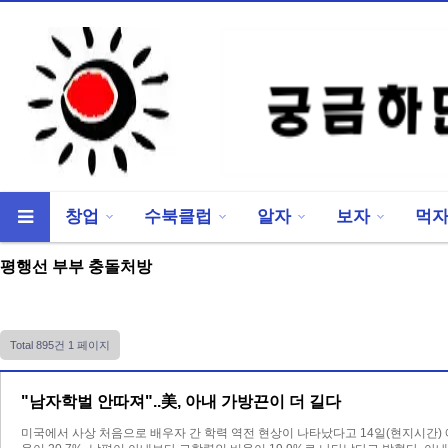
창업
수북클럽
알자
보자
먹
류
하위분류
평행선 부부 충돌처방
Total 895건
1 페이지
"남자학벌 안따져"..美, 아내 가방끈이 더 길다
미국에서 사상 처음으로 배우자 간 학력 역전 현상이 나타났다고 14일(현지시간)