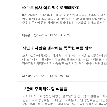
소주로 냄새 잡고 맥주로 빨래하고
■'레모네이드 소주' 한잔 어때요?술 한잔하고 싶은데 소주는 너무 
런 다음 얼음과 함께 믹서기에 갈아주면 완성! 냉동실에 살짝 얼렸다 
주를 신문지에 묻혀 장식장의 유리나 화장대 거울을 닦아도 효과적.
레몬밤
12-04-21 13:40
2527
자연과 사람을 생각하는 똑똑한 여름 세탁
고온다습한 여름에는 세탁의 횟수가 잦아진다. 더운 날 시큼한 땀 냄
다. 오히려 피부를 상하게 하고 옷감을 손상시킬 수 있다. 적당한 
많아지면서 덩달아 세제 사용량도 늘고 있다. 특히 옷에서 퀴퀴한 
레몬밤
12-04-21 13:39
2431
보관에 주의해야 할 식품들
노로바이러스와 병원성 대장균, 살모넬라균 등 식중독 관련 뉴스가 
품을 모았다.양상추샐러드에 많이 쓰이는 채소인 양상추는 균에 강할 
군다. 샐러드를 만들 때는 도마와 칼의 교차 오염에 주의한다.감자