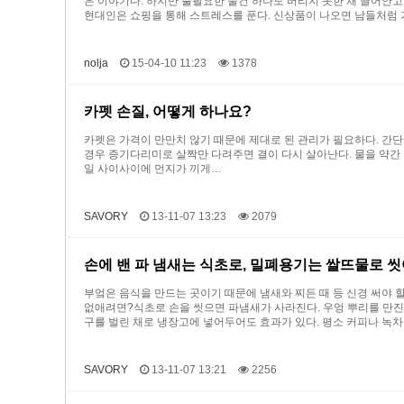
은 이야기다. 하지만 불필요한 물건 하나도 버리지 못한 채 끌어안고
현대인은 쇼핑을 통해 스트레스를 푼다. 신상품이 나오면 남들처럼
nolja
15-04-10 11:23
1378
카펫 손질, 어떻게 하나요?
카펫은 가격이 만만치 않기 때문에 제대로 된 관리가 필요하다. 간
경우 증기다리미로 살짝만 다려주면 결이 다시 살아난다. 물을 약간
일 사이사이에 먼지가 끼게…
SAVORY
13-11-07 13:23
2079
손에 밴 파 냄새는 식초로, 밀폐용기는 쌀뜨물로 
부엌은 음식을 만드는 곳이기 때문에 냄새와 찌든 때 등 신경 써야 
없애려면?식초로 손을 씻으면 파냄새가 사라진다. 우엉 뿌리를 만진
구를 벌린 채로 냉장고에 넣어두어도 효과가 있다. 평소 커피나 녹차
SAVORY
13-11-07 13:21
2256