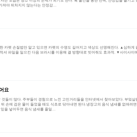
 사는 모습은 청소 이상의 문제가 되기도 한다. 혹 물건을 통한 만족, 안정감을 즐기고
 가져야 뒤처지지 않는다는 안정감…
단한 카펫 손질법만 알고 있으면 카펫의 수명도 길어지고 색상도 선명해진다. ▲심하게
 적셔 파일을 일으킨 다음 브러시를 이용해 결 방향대로 빗어줘도 효과적. ▼사이사이에
씻어요
할 것들이 많다. 주부들이 경험으로 느낀 고민거리들을 인터넷에서 찾아보았다. 부엌살림
 뒤 손에 검은 물이 들었을 때도 식초로 닦아내면 된다.냉장고의 음식 냄새를 없애려
 잎을 넣어두면 음식 냄새를 줄일…