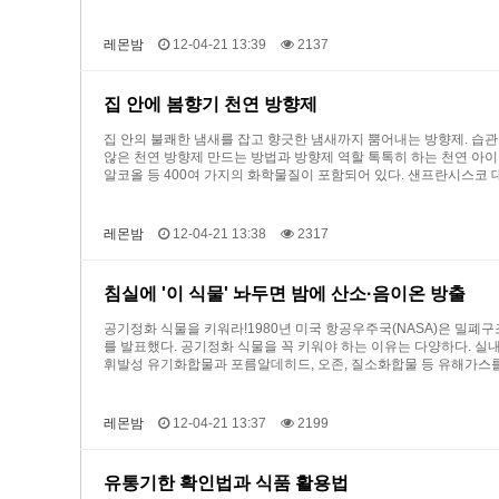
레몬밤
12-04-21 13:39
2137
집 안에 봄향기 천연 방향제
집 안의 불쾌한 냄새를 잡고 향긋한 냄새까지 뿜어내는 방향제. 습
않은 천연 방향제 만드는 방법과 방향제 역할 톡톡히 하는 천연 아이
알코올 등 400여 가지의 화학물질이 포함되어 있다. 샌프란시스코
레몬밤
12-04-21 13:38
2317
침실에 '이 식물' 놔두면 밤에 산소·음이온 방출
공기정화 식물을 키워라!1980년 미국 항공우주국(NASA)은 밀폐
를 발표했다. 공기정화 식물을 꼭 키워야 하는 이유는 다양하다. 실
휘발성 유기화합물과 포름알데히드, 오존, 질소화합물 등 유해가스를
레몬밤
12-04-21 13:37
2199
유통기한 확인법과 식품 활용법