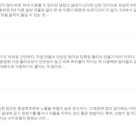
굳지 않아 바로 꺼내 이용할 수 있지만 냉장고 냄새가 난다면 상한 것이므로 과감히 버
동하면 2년 다른 일반 곡물과 달리 한 번 익혔기 때문에 보관기간이 더 길다. 1년에서
 맛을 끝까지 즐길 수 있는 것…
기도 의외로 간단하다. 직접 만들어 안심인 엄마표 친환경 물티슈 만들기.아이 키우다 
불분명한 시판 물티슈보다 안전성이 높고 피부 트러블이 적다는 게 사용해본 엄마들의 공
 대용으로 사용하기도 좋다는 게 엄마표 …
 가득한 집안은 환경호르몬에 노출될 위험이 높은 장소이다. 그 때문에 집안 공기에는 
 실내에 공기 청정기를 틀거나 식물을 키우는 것도 좋은 방법이다. 특히, 난방이 잘 되
쓰이는 스티로폼의 원료는 스티…