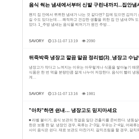
음식 썩는 냄새에서부터 신발 구린내까지...집안냄새
왠지 집 안에서 퀴퀴한 냄새가 나는 것 같다면? 집에 있으면 갑자기 
길 수도 있다는데…. 쾌적하고 건강한 생활을 위한 집 안 냄새 0% 
았다. 1_주방 냄새는 음식물 찌꺼기가 원인 주방…
SAVORY
13-11-07 13:19
2090
뒤죽박죽 냉장고 깔끔 말끔 정리법(3)_냉장고 수
냉장고가 작다고 느껴지는 이유는 아무렇게나 식품을 쌓아놓기 때문.
식품은 한 번 먹을 분량만큼 잘게 나누어 저장한다. 음식이 빨리 냉동
게…
SAVORY
13-11-07 13:16
1981
"아차"하면 쉰내… 냉장고도 믿지마세요
■ 라벨 붙이기, 음식 보관의 첫걸음 일단 견출지를 준비한다. 냉동
한은 보통 한 달. 냉장인 경우, 육류는 2~3일, 우유는 2~4일, 
사이 음식은 쉰다. 재료 보관도 마찬가지. 갈치조림을 할 경우, 갈치