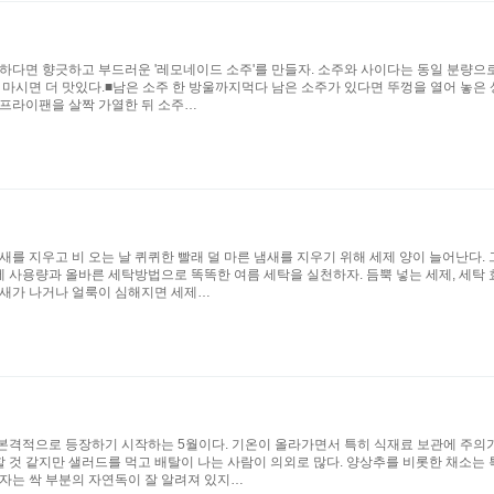
독하다면 향긋하고 부드러운 '레모네이드 소주'를 만들자. 소주와 사이다는 동일 분량으로
마시면 더 맛있다.■남은 소주 한 방울까지먹다 남은 소주가 있다면 뚜껑을 열어 놓은 상
 프라이팬을 살짝 가열한 뒤 소주…
새를 지우고 비 오는 날 퀴퀴한 빨래 덜 마른 냄새를 지우기 위해 세제 양이 늘어난다.
세제 사용량과 올바른 세탁방법으로 똑똑한 여름 세탁을 실천하자. 듬뿍 넣는 세제, 세탁
냄새가 나거나 얼룩이 심해지면 세제…
본격적으로 등장하기 시작하는 5월이다. 기온이 올라가면서 특히 식재료 보관에 주의가 
것 같지만 샐러드를 먹고 배탈이 나는 사람이 의외로 많다. 양상추를 비롯한 채소는 특히
감자는 싹 부분의 자연독이 잘 알려져 있지…