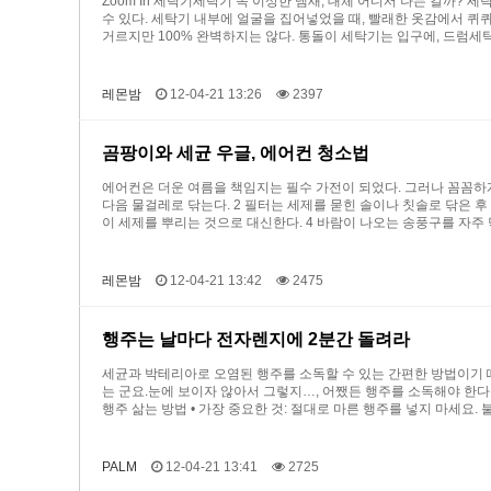
Zoom In 세탁기세탁기 속 이상한 냄새, 대체 어디서 나는 걸까
수 있다. 세탁기 내부에 얼굴을 집어넣었을 때, 빨래한 옷감에서 퀴
거르지만 100% 완벽하지는 않다. 통돌이 세탁기는 입구에, 드럼
레몬밤
12-04-21 13:26
2397
곰팡이와 세균 우글, 에어컨 청소법
에어컨은 더운 여름을 책임지는 필수 가전이 되었다. 그러나 꼼꼼하게
다음 물걸레로 닦는다. 2 필터는 세제를 묻힌 솔이나 칫솔로 닦은 후
이 세제를 뿌리는 것으로 대신한다. 4 바람이 나오는 송풍구를 자주 
레몬밤
12-04-21 13:42
2475
행주는 날마다 전자렌지에 2분간 돌려라
세균과 박테리아로 오염된 행주를 소독할 수 있는 간편한 방법이기 
는 군요.눈에 보이자 않아서 그렇지…, 어쨌든 행주를 소독해야 한다
행주 삶는 방법 • 가장 중요한 것: 절대로 마른 행주를 넣지 마세요. 
PALM
12-04-21 13:41
2725