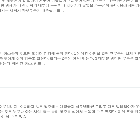
? 세탁 후 깨끗해야 할 빨래에 거뭇한 이물질이나 희끗한 찌꺼기가 묻어 나온다면 세탁기
퀴한 냄새가 나면 세탁기 내부에 곰팡이나 찌꺼기가 쌓였을 가능성이 높다. 원래 세탁기
세탁기는 세탁기 아랫부분에 배수필터를…
 청소하지 않으면 오히려 건강에 독이 된다. 1 에어컨 하단을 열면 앞부분에 날개 안
 깨끗하게 씻어 헹구고 말린다. 필터는 2주에 한 번 닦는다. 3 대부분 냉각핀 부분은
닦는다. 에어컨 청소, 반드…
때문입니다. 소독하지 않은 행주에는 대장균과 살모넬라균 그리고 다른 박테리아가 우글
는 것은 누구나 아는 사실. 끓는 물에 행주를 삶아서 소독할 수도 있지만, 이게 조금
불이 날 수도 있습…