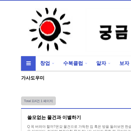
창업
수북클럽
알자
보자
류
하위분류
하위분류
가사도우미
Total 114건
1 페이지
쓸모없는 물건과 이별하기
Q 꼭 버려야 할까?온갖 물건으로 가득한 집 혹은 방을 둘러보면 한