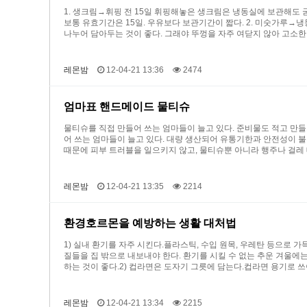
1. 생크림→휘핑 전 15일 휘핑해놓은 생크림은 냉동실에 보관해도 
보통 유효기간은 15일. 우유보다 보관기간이 짧다. 2. 미숫가루→냉
나누어 담아두는 것이 좋다. 그래야 뚜껑을 자주 여닫지 않아 고소한
레몬밤
12-04-21 13:36
2474
엄마표 핸드메이드 물티슈
물티슈를 직접 만들어 쓰는 엄마들이 늘고 있다. 준비물도 적고 만들
어 쓰는 엄마들이 늘고 있다. 대량 생산되어 유통기한과 안전성이 
때문에 피부 트러블을 일으키지 않고, 물티슈뿐 아니라 행주나 걸레
레몬밤
12-04-21 13:35
2214
환경호르몬을 예방하는 생활 대처법
1) 실내 환기를 자주 시킨다.플라스틱, 수입 원목, 우레탄 등으로
질들을 집 밖으로 내보내야 한다. 환기를 시킬 수 없는 추운 겨울에는
하는 것이 좋다.2) 컵라면은 도자기 그릇에 담는다.컵라면 용기로 
레몬밤
12-04-21 13:34
2215