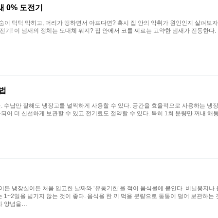
 0% 도전기
숨이 턱턱 막히고, 머리가 띵하면서 아프다면? 혹시 집 안의 악취가 원인인지 살펴보자.
도전기! 이 냄새의 정체는 도대체 뭐지? 집 안에서 코를 찌르는 고약한 냄새가 진동한다.
납법
 수납만 잘해도 냉장고를 널찍하게 사용할 수 있다. 공간을 효율적으로 사용하는 냉장고
되어 더 신선하게 보관할 수 있고 전기료도 절약할 수 있다. 특히 1회 분량만 꺼내 해동
실이든 냉장실이든 처음 입고한 날짜와 ‘유통기한’을 적어 음식물에 붙인다. 비닐봉지나
어패류는 1~2일을 넘기지 않는 것이 좋다. 음식을 한 끼 먹을 분량으로 통통이 덜어 보관
와 양념을…