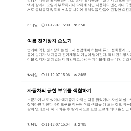
건강의 기본은 혈액순환이라고 한다. 혈액순환이 잘 되지 않으면 곧바
액과 같아서 오일이 부족하거나 막히게 되면 자동차의 엔진이나 구동
서로 들러붙지 않도록 부속품 사이에 유체막을 만들어 원활한 회전
칵테일
11-12-07 15:09
2740
여름 전기장치 손보기
습기에 약한 전기장치는 반드시 점검해야 하는데 퓨즈, 점화플러그, 
룸에 습기가 차 자동차 전기계통의 기능이 떨어진다. 특히 전기장치에 
이블 접지가 잘 되었는지 확인하고, (＋)극 케이블에 있는 메인 퓨즈박스(1
칵테일
11-12-07 15:06
2485
자동차의 긁힌 부위를 색칠하기
누군가가 새로 샀거나 애지중지 아끼는 차를 긁었거나, 자신의 실수로
집이라면 간단한 수리도구를 이용해 직접 색칠을 해 보는 것도 비용을
같이 없애보자. 퍼티 바른 후 칼과 사포로 표면 고르게 해야 흠집 
칵테일
11-12-07 15:04
2795