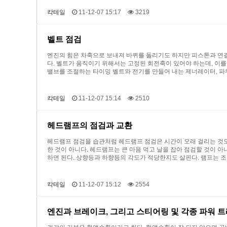
칵테일
11-12-07 15:17
3219
벨트 점검
엔진의 힘은 차축으로 보내져 바퀴를 돌리기도 하지만 피스톤과 연결
다. 벨트가 움직이기 위해서는 고정된 회전축이 있어야 하는데, 이
밸브를 조절하는 타이밍 벨트와 전기를 만들어 내는 제너레이터, 파
칵테일
11-12-07 15:14
2510
헤드램프의 점검과 교환
헤드램프 점검을 습관처럼 헤드램프 점검은 시간이 오래 걸리는 것도
한 것이 아니다. 헤드램프는 큰 마음 먹고 날을 잡아 점검할 것이 
하면 된다. 상향등과 하향등의 각도가 적당한지도 살핀다. 램프는 
칵테일
11-12-07 15:12
2554
엔진과 브레이크, 그리고 스티어링 및 각종 파워 