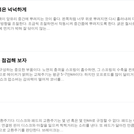
액은 넉넉하게
액이 앞유리 중간에 뿌려지는 것이 좋다. 왼쪽처럼 너무 위로 뿌려지면 다시 흘러내려 더
방향을 조절한다. 조금씩 조절하면서 작동시켜 중간쯤에 뿌려지도록 한다. 굵은 철사로 
에 먼지가 박혀 잘 닦이지 않는…
 점검해 보자
펜션을 구성하는 중요한 부품이다. 노면의 충격을 스프링이 흡수하면, 그 스프링의 수축을
으로 메이커가 밝히는 교체주기는 평균 5~7만km이다. 하지만 오프로드를 많이 달리
 쇼크 업소버는 감쇠력이 떨어져 코너를…
기다. 디스크와 패드의 교환주기는 몇 년 혹은 몇 만km로 규정할 수 없다. 패드는 어
드에 연결된 핀이 디스크와 마찰을 일으켜 찍찍거리는 소리를 낸다. 또 패드가 닳아진 
등으로 교환주기를 판단한다. 브레이크는…