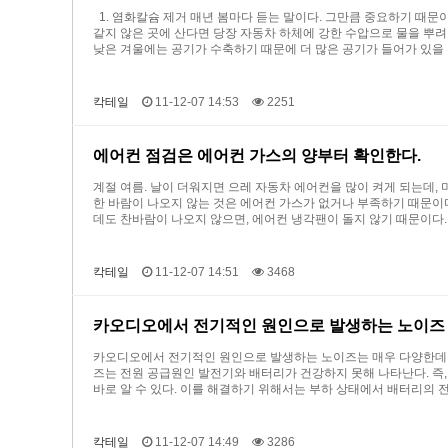
1. 염화칼슘 제거 매년 봄마다 듣는 말이다. 그만큼 중요하기 때문이
같지 않은 곳에 산다면 당장 자동차 하체에 강한 수압으로 물을 뿌려
낮은 겨울에는 공기가 수축하기 때문에 더 많은 공기가 들어가 있을 
칵테일
11-12-07 14:53
2251
에어컨 점검은 에어컨 가스의 양부터 확인한다.
계절 여름. 날이 더워지면 으레 자동차 에어컨을 많이 켜게 되는데,
한 바람이 나오지 않는 것은 에어컨 가스가 없거나 부족하기 때문이
데도 찬바람이 나오지 않으면, 에어컨 냉각팬이 돌지 않기 때문이다.
칵테일
11-12-07 14:51
3468
카오디오에서 전기적인 원인으로 발생하는 노이즈
카오디오에서 전기적인 원인으로 발생하는 노이즈는 매우 다양한데, 그
즈는 전원 공급원인 발전기와 배터리가 건강하지 못해 나타난다. 즉
바로 알 수 있다. 이를 해결하기 위해서는 부하 상태에서 배터리의 전압
칵테일
11-12-07 14:49
3286