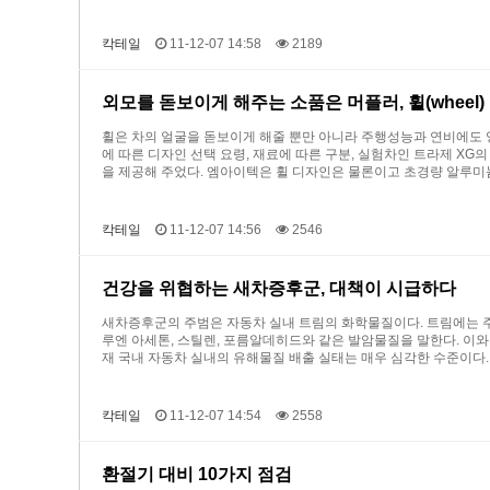
칵테일
11-12-07 14:58
2189
외모를 돋보이게 해주는 소품은 머플러, 휠(wheel)
휠은 차의 얼굴을 돋보이게 해줄 뿐만 아니라 주행성능과 연비에도 영향
에 따른 디자인 선택 요령, 재료에 따른 구분, 실험차인 트라제 XG
을 제공해 주었다. 엠아이텍은 휠 디자인은 물론이고 초경량 알루미늄
칵테일
11-12-07 14:56
2546
건강을 위협하는 새차증후군, 대책이 시급하다
새차증후군의 주범은 자동차 실내 트림의 화학물질이다. 트림에는 주
루엔 아세톤, 스틸렌, 포름알데히드와 같은 발암물질을 말한다. 이와
재 국내 자동차 실내의 유해물질 배출 실태는 매우 심각한 수준이다. 
칵테일
11-12-07 14:54
2558
환절기 대비 10가지 점검