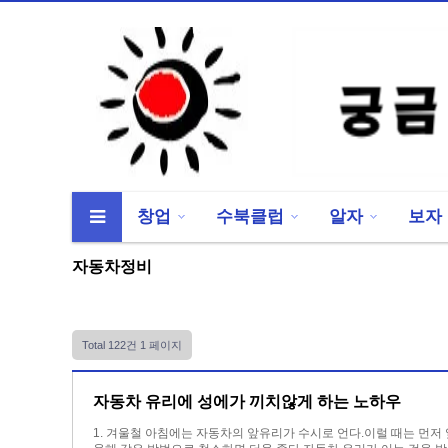
창업
수북클럽
알자
보자
류
하위분류
하위분류
자동차정비
Total 122건
1 페이지
자동차 유리에 성에가 끼치않게 하는 노하우
1. 겨울철 아침에는 자동차의 앞유리가 수시로 언다.이럴 때는 먼저