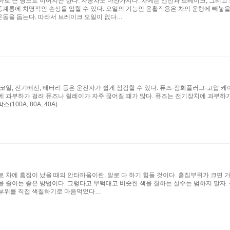
로 큰 병으로 이어지곤 한다. 자동차도 마찬가지다. 차에는 엔진과 브레이크, 그리고 
계통에 치명적인 손상을 입힐 수 있다. 오일의 기능인 윤활작용은 차의 운행에 빼놓을
운동을 돕는다. 따라서 브레이크 오일이 없다…
코일, 전기배선, 배터리 등은 운전자가 쉽게 점검할 수 있다. 퓨즈·점화플러그·고압
과부하가 걸려 퓨즈나 릴레이가 자주 끊어질 때가 많다. 퓨즈는 전기장치에 과부하가 흘렀
00A, 80A, 40A)…
 차에 흠집이 났을 때의 안타까움이란, 말로 다 하기 힘들 것이다. 흠집부위가 크면 
 줄이는 좋은 방법이다. 그렇다고 무턱대고 비슷한 색을 칠하는 실수는 범하지 말자. 
난 부위를 직접 색칠하기로 마음먹었다…