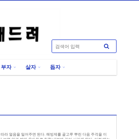
부자
살자
돕자
따라 얼음을 밀어주면 된다. 해빙제를 골고루 뿌린 다음 주걱을 이