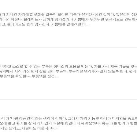
가 지나간 자리에 희끗희끗 얼룩이 보이면 기름때(유막)가 생긴 것이다. 앞유리에 생기
리가 더러워진다. 블레이드가 심하게 망가졌거나 기름때가 두꺼우면 워셔액으로 간단하게
고, 블레이드도 쉽게 망가진다. 기름때를 없애려면 비…
비하고 스스로 할 수 없는 부분은 정비소의 도움을 받는다. 차를 사서 처음 겨울을 맞는
액에서 시작 가장 먼저 살필 것이 부동액. 부동액은 냉각수가 얼지 않도록 한다. 쉽게
 부동액을 확인한다. 부동액을 점검…
아니라 ‘나만의 공간’이라는 생각이 강하다. 그래서 차의 기능뿐 아니라 디자인을 중요
오래 틀고 환기를 잘 시키지 않기 때문에 청결이 더욱 중요하다. 찌든 때를 벗겨라 햇볕
 개만 남기고, 재떨이도 비운다. 좌…