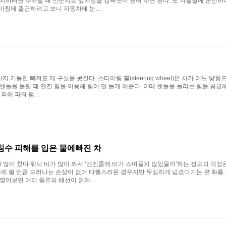
지하려면 주차할 때 신문지로 앞차창을 감싸듯이 덮어 주면 된다. 또 겨울철에 운전하다
 아침에 출근하려고 보니 자동차에 눈…
 기능만 빠져도 제 구실을 못한다. 스티어링 휠(steering wheel)은 차가 어느 
들을 돌릴 때 엔진 힘을 이용해 힘이 덜 들게 해준다. 이때 핸들을 돌리는 힘을 공급해
 의해 파워 펌…
침수 피해를 입은 물에빠진 차
 많이 찼다 워낙 비가 많이 와서 ‘엔진룸에 비가 스며들지 않았을까’하는 정도의 걱정
눈에 띌 만큼 드러나는 손상이 없어 다행스러운 경우지만 무심하게 넘겼다가는 큰 화를 
 열어보면 여러 종류의 배선이 얽혀…