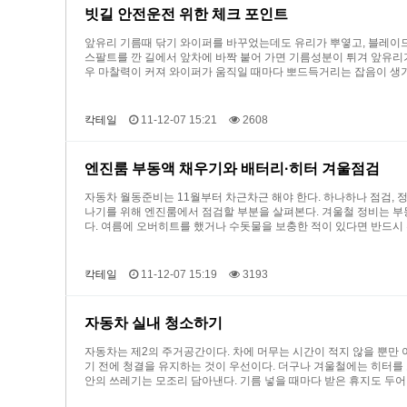
빗길 안전운전 위한 체크 포인트
앞유리 기름때 닦기 와이퍼를 바꾸었는데도 유리가 뿌옇고, 블레이드
스팔트를 깐 길에서 앞차에 바짝 붙어 가면 기름성분이 튀겨 앞유
우 마찰력이 커져 와이퍼가 움직일 때마다 뽀드득거리는 잡음이 생기
칵테일
11-12-07 15:21
2608
엔진룸 부동액 채우기와 배터리·히터 겨울점검
자동차 월동준비는 11월부터 차근차근 해야 한다. 하나하나 점검, 정
나기를 위해 엔진룸에서 점검할 부분을 살펴본다. 겨울철 정비는 부동
다. 여름에 오버히트를 했거나 수돗물을 보충한 적이 있다면 반드시
칵테일
11-12-07 15:19
3193
자동차 실내 청소하기
자동차는 제2의 주거공간이다. 차에 머무는 시간이 적지 않을 뿐만 
기 전에 청결을 유지하는 것이 우선이다. 더구나 겨울철에는 히터를 
안의 쓰레기는 모조리 담아낸다. 기름 넣을 때마다 받은 휴지도 두어