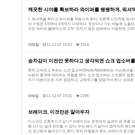
깨끗한 시야를 확보하라 와이퍼를 쌩쌩하게, 워셔
1. 워셔액을 뿌리고 와이퍼를 작동시켜 본다. 오른쪽 사진처럼 워셔
의 구멍은 1개부터 3개까지 다양하다. 옷핀이나 가는 바늘로 노즐의 
것은 와이퍼 블레이드의 고무. 먼지가 많은 상태에서 사용하면 고무
칵테일
11-12-07 15:02
2314
승차감이 이전만 못하다고 생각되면 쇼크 업소버를
흔히 쇼바라고 부르는 쇼크 업소버(Shock Absorber)는 서스
다음의 충격에 대비하는 역할을 한다. 쇼크 업소버는 소모품의 일환
지기 마련이므로 자주 점검하고, 교체주기를 앞당겨야 한다. 오래된
칵테일
11-12-07 15:01
2296
브레이크, 이것만은 알아두자
디스크도 교환주기가 있나? 브레이크는 운전자의 습관이 곧 부품 교환주
환 시기는 쉽게 판단할 수 있다. 우선 패드가 닳아서 없어지면 패
크 경고등이 들어오기도 한다. 핀의 마찰음과 핸드 브레이크 경고