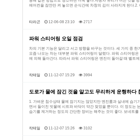
용해 같은 방법으로 청소하면 더욱 좋다.자동차 유리가 어는 것을 방
에어컨을 잠깐만 켜 놓으면 순식간에 차창의 김이 사라지게 된다.2.
타라곤
12-06-08 23:10
2717
파워 스티어링 오일 점검
차의 기본 기능은 달리고 서고 방향을 바꾸는 것이다. 세 가지 중 한가지
요즘 나오는 차는 대부분 파워 스티어링이 달렸다. 파워 스티어링은 핸
에 의해 돌아간다. 따라서 파워 스티어링은 엔진이 돌아갈 때 벨트에
칵테일
11-12-07 15:29
3994
도로가 물에 잠긴 것을 알고도 무리하게 운행하다 
1. 가벼운 침수상태 물에 잠기지는 않았지만 엔진룸과 실내에 습기가
면서 들이친 빗물에 시트와 바닥이 약간 젖었을 뿐이다. 이 정도는 
습기를 제거하는 정도의 간단한 정비는 해주는 것이 좋다. 보네트를
칵테일
11-12-07 15:26
3102