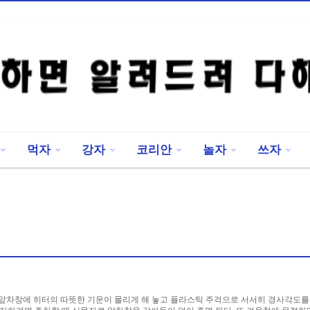
먹자
강자
코리안
놀자
쓰자
 앞차창에 히터의 따뜻한 기운이 몰리게 해 놓고 플라스틱 주걱으로 서서히 경사각도를 