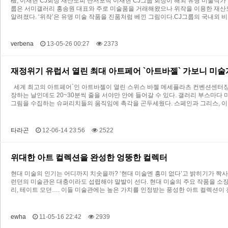
檢, 이재현 CJ회장 재산도피 단서포착 이재현 CJ그룹 회장이 해외 유명 미술작가 
룹은 서미갤러리 홍송원 대표와 주로 미술품을 거래해왔으나 위작을 이용한 재산도
알려졌다. ‘위작’은 유명 미술 작품을 진품처럼 베낀 그림이다.CJ그룹의 국내외 
verbena
13-05-26 00:27
2373
재정위기 유럽서 열린 최대 아트페어 `아트바젤` 가보니 미술
세계 최고의 아트페어`인 아트바젤이 열린 스위스 바젤 메세플라츠 컨벤션센터장. 
장하는 날인데도 20~30분씩 줄을 서야만 안에 들어갈 수 있다. 갤러리 부스마
그림을 수집하는 슈퍼리치들의 움직임에 촉각을 곤두세웠다. 스페인과 그리스, 
타라곤
12-06-14 23:56
2522
위대한 아트 컬렉션을 완성한 엉뚱한 컬렉터
현대 미술의 인기는 어디까지 치솟을까? ‘현대 미술엔 흥미 없다’고 밝히기가 짝사
런던의 미술관은 대충이라도 섭렵해야 말발이 선다. 현대 미술의 주요 작품을 소장한
리, 테이트 모던…. 이들 미술관에는 높은 가치를 인정받는 풍성한 아트 컬렉션이
ewha
11-05-16 22:42
2939