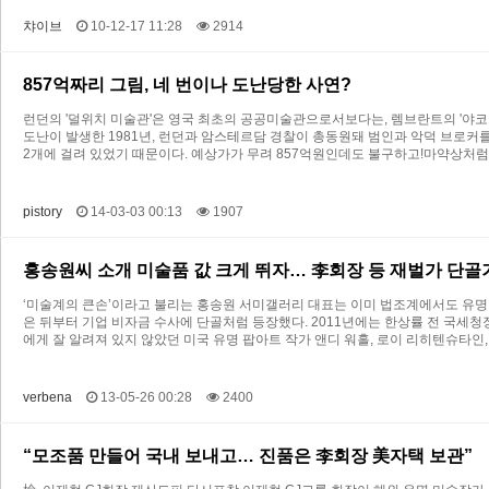
챠이브
10-12-17 11:28
2914
857억짜리 그림, 네 번이나 도난당한 사연?
런던의 '덜위치 미술관'은 영국 최초의 공공미술관으로서보다는, 렘브란트의 '야코프
도난이 발생한 1981년, 런던과 암스테르담 경찰이 총동원돼 범인과 악덕 브로커를 체
2개에 걸려 있었기 때문이다. 예상가가 무려 857억원인데도 불구하고!마약상처
pistory
14-03-03 00:13
1907
홍송원씨 소개 미술품 값 크게 뛰자… 李회장 등 재벌가 단골
‘미술계의 큰손’이라고 불리는 홍송원 서미갤러리 대표는 이미 법조계에서도 유명 인
은 뒤부터 기업 비자금 수사에 단골처럼 등장했다. 2011년에는 한상률 전 국세
에게 잘 알려져 있지 않았던 미국 유명 팝아트 작가 앤디 워홀, 로이 리히텐슈타인,
verbena
13-05-26 00:28
2400
“모조품 만들어 국내 보내고… 진품은 李회장 美자택 보관”