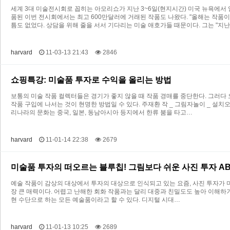
세계 3대 미술전시회로 꼽히는 아모리쇼가 지난 3~6일(현지시간) 미국 뉴욕에서 열렸
품된 이번 전시회에서는 최고 600만달러에 거래된 작품도 나왔다. "올해는 작품
틈도 없었다. 상담을 위해 줄을 서서 기다리는 미술 애호가들 때문이다. 그는 "지
harvard
11-03-13 21:43
2846
쇼핑특강: 미술품 투자로 수익을 올리는 방법
보통의 미술 작품 컬렉터들은 경기가 좋지 않을 때 작품 경매를 중단한다. 그러
작품 구입에 나서는 것이 현명한 방법일 수 있다. 주재환 작 _ 그림자놀이 _ 설치
리나라의 문화는 중국, 일본, 동남아시아 등지에서 한류 붐을 타고…
harvard
11-01-14 22:38
2679
미술품 투자의 떠오르는 블루칩! 그림보다 쉬운 사진 투자 A
예술 작품이 감상의 대상에서 투자의 대상으로 인식되고 있는 요즘, 사진 투자가 
장 큰 매력이다. 어렵고 난해한 회화 작품과는 달리 대중과 친밀도도 높아 이해하기도
현 수단으로 하는 모든 예술품이라고 할 수 있다. 디지털 시대…
harvard
11-01-13 10:25
2689