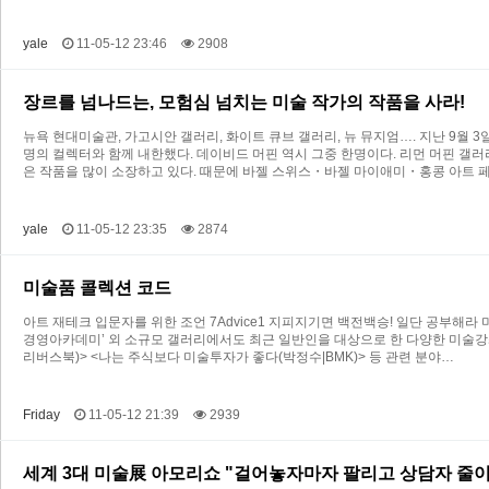
yale
11-05-12 23:46
2908
장르를 넘나드는, 모험심 넘치는 미술 작가의 작품을 사라!
뉴욕 현대미술관, 가고시안 갤러리, 화이트 큐브 갤러리, 뉴 뮤지엄…. 지난 9월 
명의 컬렉터와 함께 내한했다. 데이비드 머핀 역시 그중 한명이다. 리먼 머핀 갤러
은 작품을 많이 소장하고 있다. 때문에 바젤 스위스・바젤 마이애미・홍콩 아트 
yale
11-05-12 23:35
2874
미술품 콜렉션 코드
아트 재테크 입문자를 위한 조언 7Advice1 지피지기면 백전백승! 일단 공부해라
경영아카데미’ 외 소규모 갤러리에서도 최근 일반인을 대상으로 한 다양한 미술강좌
리버스북)> <나는 주식보다 미술투자가 좋다(박정수|BMK)> 등 관련 분야…
Friday
11-05-12 21:39
2939
세계 3대 미술展 아모리쇼 "걸어놓자마자 팔리고 상담자 줄