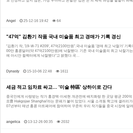
코 인정하고 싶지 않은, 가장 우아하고 은밀한 '검은 돈'의 세탁 과정을 낱낱이 파
Angel
25-12-16 19:42
64
"47억" 김환기 작품 국내 미술품 최고 경매가 기록 경신
“김환기 작, '19-Ⅶ-71 #209', 47억2100만원”.국내 미술품 '경매 최고 낙찰가'
00만 홍콩달러(약 47억2100만원)에 낙찰됐다. 기존 국내 미술품의 최고 낙찰가는 
에 아시안 컬렉터에게 낙찰됐다”고 밝혔다.국…
Dynasty
15-10-06 22:48
1611
세금 적고 임차료 싸고… '미술 特區' 상하이로 간다
중국인에게 사랑받는 작가 홍경택·이세현 개관전에 배치화랑 한 곳당 평균 200억 
古齋 Hakgojae Shanghai'라는 문패가 붙어 있었다. 서울 소격동 학고재 갤
07년부터 매년 홍콩 아트페어에 참여하며 꾸준히 우리 작가들을 중국 시장에 알
angelica
13-12-26 00:35
2032