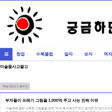
창업
수북클럽
알자
보자
먹
류
하위분류
미술품사고팔고
Total 121건
1 페이지
부자들이 쓰레기 그림을 1,000억 주고 사는 진짜 이유
미술관에 걸린 난해한 그림들을 보며 "저게 왜 비싸지?"라고 생각한 적 있으신가요