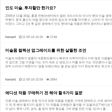
인도 미술, 투자할만 한가요?
2008년 11월 30일, 홍콩 컨벤션센터에서 열린 크리스티의 아시아 현대 미술 경매
무했다. 중국 출신이 여덟 명으로 여전히 압도적 우위를 차지했고, 나머지 두 작가는
이었다. 그리고 1년 후 같은 경매에서 인도 현대미술 작품은 85억 원어치나 팔렸다
harvard
11-05-16 16:26
2748
미술품 컬렉션 업그레이드를 위한 살뜰한 조언
미술의 대중화가 명품의 대중화만큼이나 빠르게 이루어지면서 이제 많은 사람들이 
의 집으로 그림 구경을 가는 것이 새로 산 냉장고나 차를 보러 가는 것만큼이나 일
란히 드러내기 때문이다. 명품 브랜드에는 별 관심 없던 이가 한눈에 봐도 최고의
harvard
11-05-16 15:59
2864
에디션 작품 구매하기 전 해야 할 6가지 질문
각종 미술 경매에서 유명 작가의 판화 작품을 저렴한 가격에 판매하고, 아트 페어
기 전 꼭 해야 할 6가지 질문! 1 “이 작품을 오랫동안 좋아할 수 있을까요?”에디
이 낮다. 특히 나무, 금속, 돌 등의 면에 형상을 그려 판을 만든 다음, 잉크나 물…