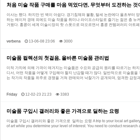
처음 미술 작품 구매를 마음 먹었다면, 무엇부터 도전하는 것
이사는 했다. 하지만 빈 벽이 아쉽다. 경기침체와 불황, 탈세 논란에다 올초부터
하는 메이저 경매 외에도 미술 작품을 취미나 라이프스타일로 즐기는 젊은 층 뉴커
거웠다. 홍콩이 세계 미술시장의 핫 스폿으로 떠오르면서 홍콩 컨템퍼러리 아트
verbena
13-06-08 23:06
3000
미술품 컬렉션의 첫걸음, 올바른 미술품 관리법
미적 가치에 의해 가격이 매겨지는 미술품은 수요와 공급의 원리를 따르기는 하지
디서, 어떤 작품을 어떻게 구입해야 할지 난감할 때가 많다. 일반적으로 미술품을
는 작가의 작품들 위주로 경쟁을 거쳐 판매되어 낙찰가가 공개되며, 엄격한 감정
Friday
12-02-23 21:23
3383
미술품 구입시 갤러리와 좋은 가격으로 딜하는 요령
미술품 구입시 갤러리와 좋은 가격으로 딜하는 요령 A trip to your local art gallery will help y
of art while you determine your level of interest. You need to conduct research