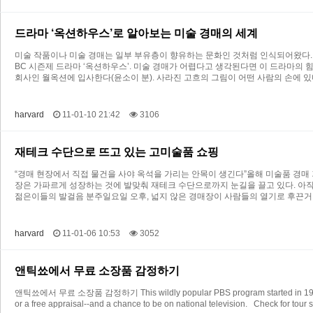
드라마 ‘옥션하우스’로 알아보는 미술 경매의 세계
미술 작품이나 미술 경매는 일부 부유층이 향유하는 문화인 것처럼 인식되어왔다.
BC 시즌제 드라마 ‘옥션하우스’. 미술 경매가 어렵다고 생각된다면 이 드라마의 힘
회사인 월옥션에 입사한다(윤소이 분). 사라진 고흐의 그림이 어떤 사람의 손에 
harvard
11-01-10 21:42
3106
재테크 수단으로 뜨고 있는 고미술품 쇼핑
“경매 현장에서 직접 물건을 사야 옥석을 가리는 안목이 생긴다”올해 미술품 경매 
장은 가파르게 성장하는 것에 발맞춰 재테크 수단으로까지 눈길을 끌고 있다. 아직
젊은이들의 발걸음 분주일요일 오후, 넓지 않은 경매장이 사람들의 열기로 후끈거
harvard
11-01-06 10:53
3052
앤틱쑈에서 무료 소장품 감정하기
앤틱쑈에서 무료 소장품 감정하기 This wildly popular PBS program started in 1990 and h
or a free appraisal--and a chance to be on national television. Check for tour