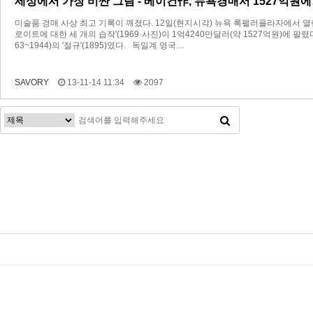
세상에서 가장 비싼 그림 - 베이컨作, 뉴욕경매서 1527억원
미술품 경매 사상 최고 기록이 깨졌다. 12일(현지시각) 뉴욕 록펠러플라자에서 열린 
로이트에 대한 세 개의 습작'(1969·사진)이 1억4240만달러(약 1527억원)에 팔
63~1944)의 '절규'(1895)였다. 독일계 영국…
SAVORY
13-11-14 11:34
2097
맨끝