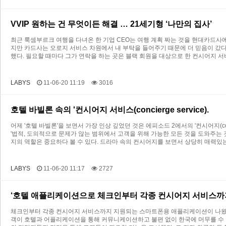
VVIP 원하는 건 무엇이든 해결 … 21세기형 ‘나만의 집사’
최근 룩셈부르크 여행을 다녀온 한 기업 CEO는 여행 계획 짜는 것을 현대카드사
지만 카드사는 오로지 서비스 차원에서 내 부탁을 들어주기 때문에 더 믿음이 갔다”
했다. 필요할 때마다 그가 연락을 하는 곳은 블랙 회원을 대상으로 한 컨시어지 서비
LABYS
11-06-20 11:19
3016
호텔 바빌론 속의 '컨시어지 서비스(concierge service).
어제 '호텔 바빌론'을 보면서 가장 인상 깊었던 것은 에피소드 2에서의 '컨시어지(c
'법적, 도의적으로 문제가 않는 범위에서 고객을 위해 가능한 모든 것을 도와주는
지의 역할은 중요하다 볼 수 있다. 드라마 속의 컨시어지를 보면서 상당히 매력있
LABYS
11-06-20 11:17
2727
‘호텔 애플리케이션으로 체크인부터 각종 컨시어지 서비스까
체크인부터 각종 컨시어지 서비스까지 지원되는 스마트폰용 애플리케이션이 나왔다.
객이 호텔과 어플리케이션을 통해 커뮤니케이션하고 불편 없이 한국에 머무를 수 