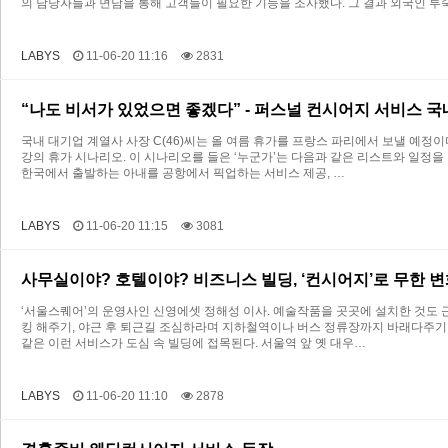
의 담당자들과 면담을 통해 고객들이 필요한 기능을 조사했다. 그 결과 외국인 투숙
LABYS
11-06-20 11:16
2831
“나도 비서가 있었으면 좋겠다” - 퍼스널 컨시어지 서비스 
국내 대기업 계열사 사장 C(46)씨는 올 여름 휴가를 프랑스 파리에서 보낼 예정
강의 휴가 시나리오. 이 시나리오를 들은 ‘누군가’는 다음과 같은 리스트와 일
한국에서 출발하는 아내를 공항에서 픽업하는 서비스 제공, …
LABYS
11-06-20 11:15
3081
사무실이야? 호텔이야? 비즈니스 빌딩, ‘컨시어지’로 무한 
‘서울스퀘어’의 운영사인 신영에셋 정해성 이사. 예술작품을 곳곳에 설치한 것도 
킹 해주기, 야근 후 퇴근길 조심하라며 지하철역이나 버스 정류장까지 바래다주기,
같은 이런 서비스가 도심 속 빌딩에 접목된다. 서울역 앞 옛 대우…
LABYS
11-06-20 11:10
2878