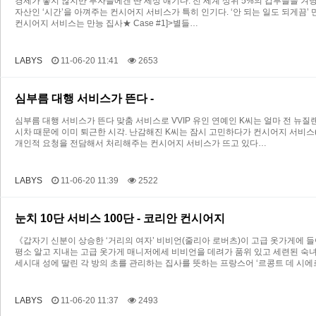
경제가 좋지 않지만 부자들에겐 딴 세상 얘기다. 전 세계 상위 5%의 갑부들을 겨
자산인 ‘시간’을 아껴주는 컨시어지 서비스가 특히 인기다. ‘안 되는 일도 되게끔’
컨시어지 서비스는 만능 집사★ Case #1]>별들…
LABYS
11-06-20 11:41
2653
심부름 대행 서비스가 뜬다 -
심부름 대행 서비스가 뜬다 맞춤 서비스로 VVIP 유인 연예인 K씨는 얼마 전 뉴
시차 때문에 이미 퇴근한 시각. 난감해진 K씨는 잠시 고민하다가 컨시어지 서비스
개인적 요청을 전담해서 처리해주는 컨시어지 서비스가 뜨고 있다…
LABYS
11-06-20 11:39
2522
눈치 10단 서비스 100단 - 코리안 컨시어지
《갑자기 신분이 상승한 ‘거리의 여자’ 비비언(줄리아 로버츠)이 고급 옷가게에 들
평소 알고 지내는 고급 옷가게 매니저에세 비비언을 데려가 품위 있고 세련된 숙녀
세시대 성에 딸린 각 방의 초를 관리하는 집사를 뜻하는 프랑스어 ‘르콩트 데 시에르지
LABYS
11-06-20 11:37
2493