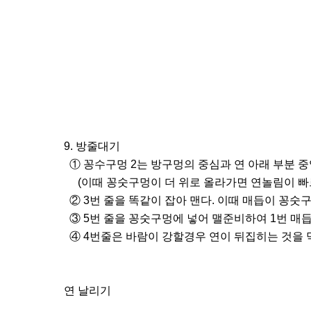
9. 방줄대기
① 꽁수구멍 2는 방구멍의 중심과 연 아래 부분 중
(이때 꽁숫구멍이 더 위로 올라가면 연놀림이 빠르
② 3번 줄을 똑같이 잡아 맨다. 이때 매듭이 꽁숫구
③ 5번 줄을 꽁숫구멍에 넣어 맬준비하여 1번 매듭이
④ 4번줄은 바람이 강할경우 연이 뒤집히는 것을 막
연 날리기