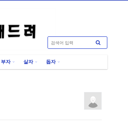
부자
살자
돕자