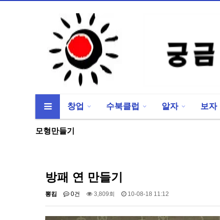
창업
수북클럽
알자
보자
류
하위분류
하위분류
모형만들기
방패 연 만들기
뽕킴
0건
3,809회
10-08-18 11:12