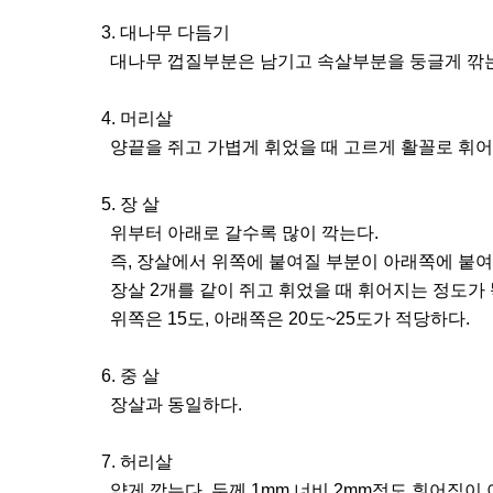
3. 대나무 다듬기
대나무 껍질부분은 남기고 속살부분을 둥글게 깎는
4. 머리살
양끝을 쥐고 가볍게 휘었을 때 고르게 활꼴로 휘어져
5. 장 살
위부터 아래로 갈수록 많이 깍는다.
즉, 장살에서 위쪽에 붙여질 부분이 아래쪽에 붙여
장살 2개를 같이 쥐고 휘었을 때 휘어지는 정도가 
위쪽은 15도, 아래쪽은 20도~25도가 적당하다.
6. 중 살
장살과 동일하다.
7. 허리살
얇게 깎는다. 두께 1mm 너비 2mm정도 휘어짐이