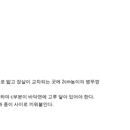
로 밟고 장살이 교차되는 곳에 2cm높이의 병뚜껑
하며 c부분이 바닥면에 고루 닿아 있어야 한다.
 종이 사이로 끼워붙인다.