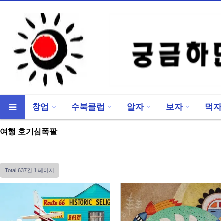
창업
수북클럽
알자
보자
먹
류
하위분류
여행 호기심폭팔
Total 637건
1 페이지