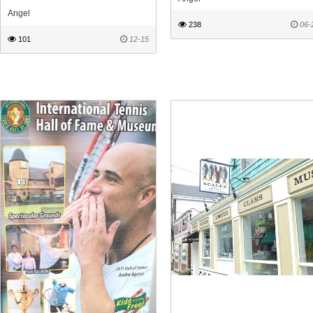
Angel
238
06-
101
12-15