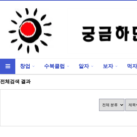
창업
수북클럽
알자
보자
먹
류
하위분류
전체검색 결과