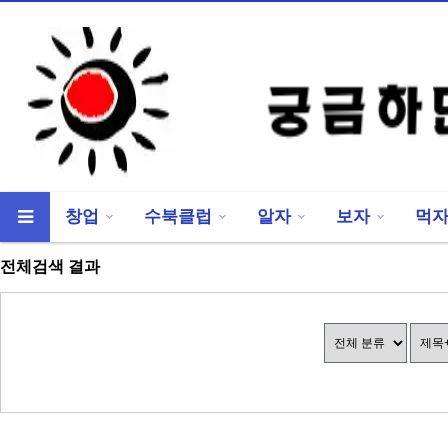
창업
수북클럽
알자
보자
먹
류
하위분류
전체검색 결과