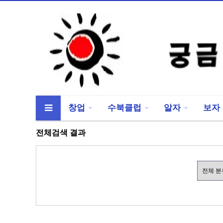
창업
수북클럽
알자
보자
류
하위분류
하위분류
전체검색 결과