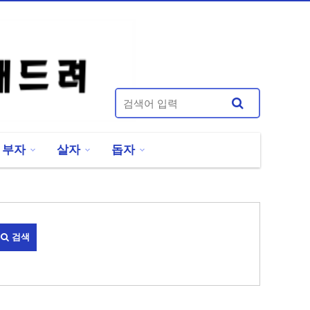
부자
살자
돕자
검색