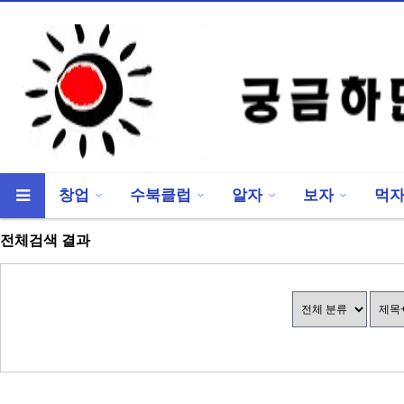
창업
수북클럽
알자
보자
먹
류
하위분류
전체검색 결과