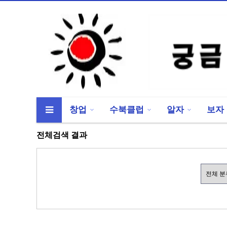
창업
수북클럽
알자
보자
류
하위분류
하위분류
전체검색 결과