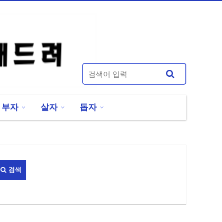
부자
살자
돕자
검색