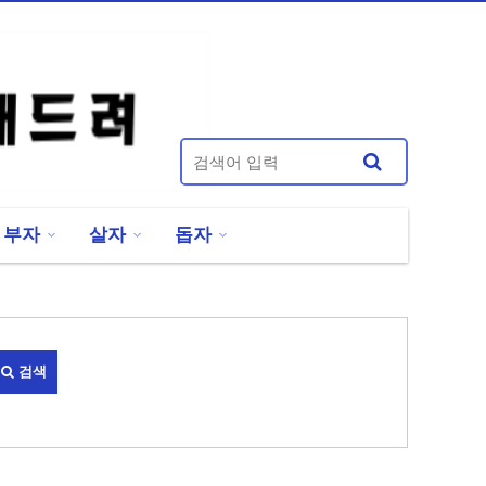
부자
살자
돕자
검색