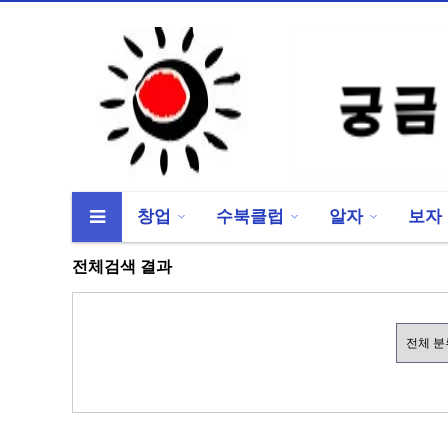
창업
수북클럽
알자
보자
류
하위분류
하위분류
전체검색 결과