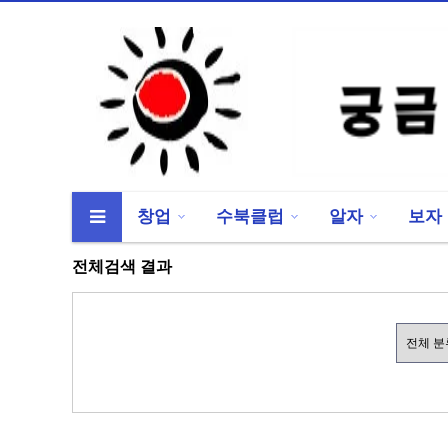
창업
수북클럽
알자
보자
류
하위분류
하위분류
전체검색 결과