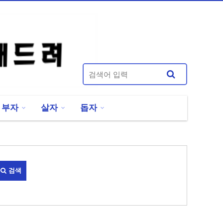
부자
살자
돕자
검색