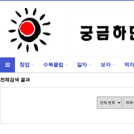
창업
수북클럽
알자
보자
먹
류
하위분류
전체검색 결과