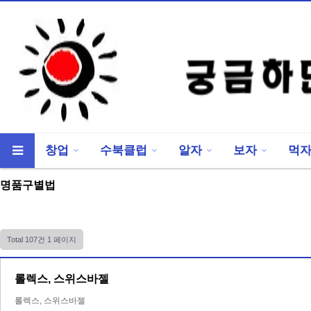
창업
수북클럽
알자
보자
먹
류
하위분류
명품구별법
Total 107건
1 페이지
롤렉스, 스위스바젤
롤렉스, 스위스바젤