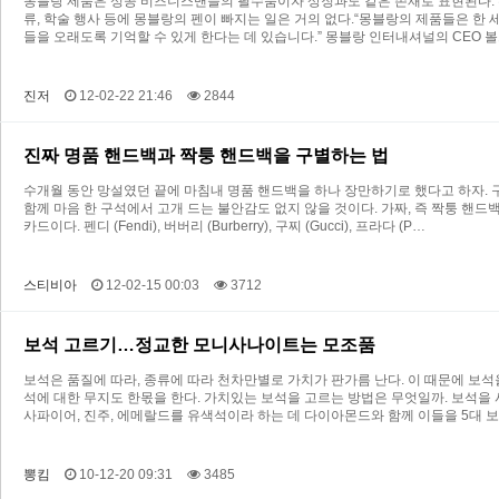
몽블랑 제품은 성공 비즈니스맨들의 필수품이자 상징과도 같은 존재로 표현된다. 
류, 학술 행사 등에 몽블랑의 펜이 빠지는 일은 거의 없다.“몽블랑의 제품들은 한
들을 오래도록 기억할 수 있게 한다는 데 있습니다.” 몽블랑 인터내셔널의 CEO 
진저
12-02-22 21:46
2844
진짜 명품 핸드백과 짝퉁 핸드백을 구별하는 법
수개월 동안 망설였던 끝에 마침내 명품 핸드백을 하나 장만하기로 했다고 하자. 
함께 마음 한 구석에서 고개 드는 불안감도 없지 않을 것이다. 가짜, 즉 짝퉁 핸드
카드이다. 펜디 (Fendi), 버버리 (Burberry), 구찌 (Gucci), 프라다 (P…
스티비아
12-02-15 00:03
3712
보석 고르기…정교한 모니사나이트는 모조품
보석은 품질에 따라, 종류에 따라 천차만별로 가치가 판가름 난다. 이 때문에 보석
석에 대한 무지도 한몫을 한다. 가치있는 보석을 고르는 방법은 무엇일까. 보석을 
사파이어, 진주, 에메랄드를 유색석이라 하는 데 다이아몬드와 함께 이들을 5대 
뽕킴
10-12-20 09:31
3485