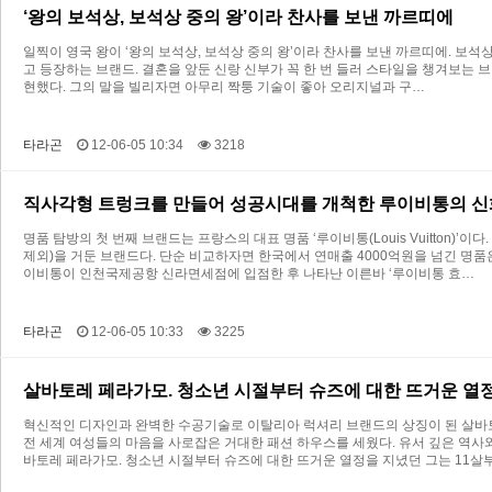
‘왕의 보석상, 보석상 중의 왕’이라 찬사를 보낸 까르띠에
일찍이 영국 왕이 ‘왕의 보석상, 보석상 중의 왕’이라 찬사를 보낸 까르띠에. 보석
고 등장하는 브랜드. 결혼을 앞둔 신랑 신부가 꼭 한 번 들러 스타일을 챙겨보는 브
현했다. 그의 말을 빌리자면 아무리 짝퉁 기술이 좋아 오리지널과 구…
타라곤
12-06-05 10:34
3218
직사각형 트렁크를 만들어 성공시대를 개척한 루이비통의 신화
명품 탐방의 첫 번째 브랜드는 프랑스의 대표 명품 ‘루이비통(Louis Vuitton)
제외)을 거둔 브랜드다. 단순 비교하자면 한국에서 연매출 4000억원을 넘긴 명품
이비통이 인천국제공항 신라면세점에 입점한 후 나타난 이른바 ‘루이비통 효…
타라곤
12-06-05 10:33
3225
살바토레 페라가모. 청소년 시절부터 슈즈에 대한 뜨거운 열
혁신적인 디자인과 완벽한 수공기술로 이탈리아 럭셔리 브랜드의 상징이 된 살바토
전 세계 여성들의 마음을 사로잡은 거대한 패션 하우스를 세웠다. 유서 깊은 역사
바토레 페라가모. 청소년 시절부터 슈즈에 대한 뜨거운 열정을 지녔던 그는 11살