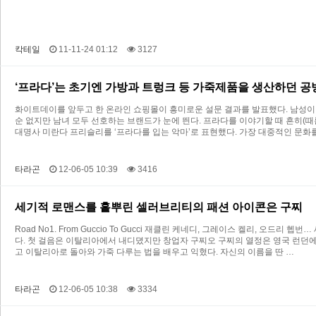
칵테일
11-11-24 01:12
3127
‘프라다’는 초기엔 가방과 트렁크 등 가죽제품을 생산하던 공
화이트데이를 앞두고 한 온라인 쇼핑몰이 흥미로운 설문 결과를 발표했다. 남성이 
순 없지만 남녀 모두 선호하는 브랜드가 눈에 띈다. 프라다를 이야기할 때 흔히(때
대명사 미란다 프리슬리를 ‘프라다를 입는 악마’로 표현했다. 가장 대중적인 문화
타라곤
12-06-05 10:39
3416
세기적 로맨스를 흩뿌린 셀러브리티의 패션 아이콘은 구찌
Road No1. From Guccio To Gucci 재클린 케네디, 그레이스 켈리, 
다. 첫 걸음은 이탈리아에서 내디뎠지만 창업자 구찌오 구찌의 열정은 영국 런던에
고 이탈리아로 돌아와 가죽 다루는 법을 배우고 익혔다. 자신의 이름을 딴 …
타라곤
12-06-05 10:38
3334