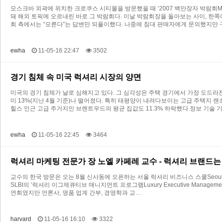
모스크바 외곽에 위치한 크로쿠스 시티몰을 방문했을 때 ‘2007 백만장자 박람회Milli
돼 해외 토픽에 오르내린 바로 그 박람회다. 이날 박람회장을 돌아보는 사이, 한
회 측에서는 “모른다”는 답변만 되풀이했다. 나중에 침대 판매자에게 문의했지만 
ewha
11-05-16 22:47
3502
경기 침체 속 미국 럭셔리 시장의 양면
미국의 경기 침체가 날로 심해지고 있다. 그 심각성은 주택 경기에서 가장 도드라진
미 13%(지난 4월 기준)나 떨어졌다. 특히 태평양이 내려다보이는 고급 주택지 
힐스 인근 고급 주거지인 브렌트우드의 평균 집값도 11.3% 하락했다.정보 기술 
ewha
11-05-16 22:45
3464
럭셔리 마케팅 전문가 장 노엘 카페레 교수 - 럭셔리 브랜드는
교수의 한국 방문은 오는 8월 신사동에 오픈하는 서울 럭셔리 비즈니스 스쿨Seoul Lux
SLBI의 ‘럭셔리 이그제큐티브 매니지먼트 프로그램Luxury Executive Mana
연회였지만 언론사, 명품 업계 간부, 경영학과 교…
harvard
11-05-16 16:10
3322