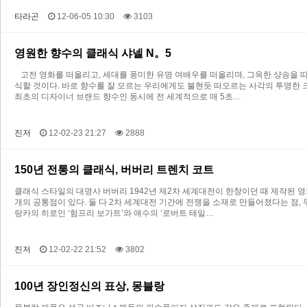
타라곤
12-06-05 10:30
3103
영원한 향수의 클래식 샤넬 N。5
고전 영화를 떠올리고, 세대를 풍미한 유명 여배우를 떠올리며, 그윽한 샹송을 따
식할 것이다. 바로 향수를 잘 모르는 우리에게도 불현듯 떠오르는 사각의 투명한 크
최초의 디자이너 브랜드 향수인 동시에 전 세계적으로 매 5초…
진저
12-02-23 21:27
2888
150년 전통의 클래식, 버버리 트렌치 코트
클래식 스타일의 대명사 버버리 1942년 제2차 세계대전이 한창이던 때 제작된 영화
개의 공통점이 있다. 둘 다 2차 세계대전 기간에 전쟁을 소재로 만들어졌다는 점, 
랑카의 히로인 ‘험프리 보가트’와 애수의 ‘로버트 테일…
진저
12-02-22 21:52
3802
100년 장인정신의 표상, 몽블랑